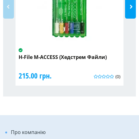
H-File M-ACCESS (Хедстрем Файли)
Ко
ор
от
215.00 грн.
(0)
42
Про компанію