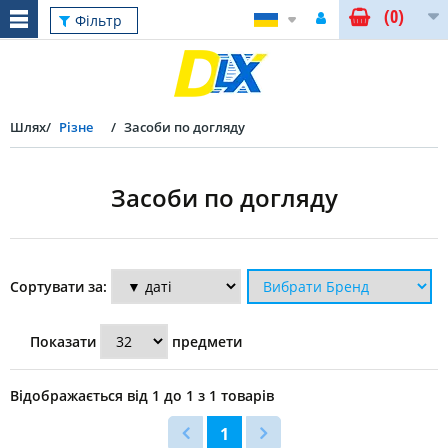
(0)
Скинути
Фільтр
Шлях
Різне
Засоби по догляду
Засоби по догляду
Фільтр
Сортувати за:
Бренд
Показати
предмети
High
Відображається від 1 до 1 з 1 товарів
Tech
Aerosol
1
(1)