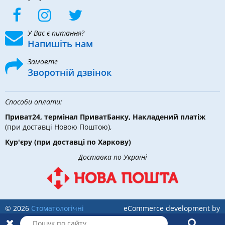
У Вас є питання?
Напишіть нам
Замовте
Зворотній дзвінок
Способи оплати:
Приват24, термінал ПриватБанку, Накладений платіж
(при доставці Новою Поштою),
Кур'єру
(при доставці по Харкову)
Доставка по Україні
© 2026
Стоматологічні
eCommerce development by
інструменти, матеріали та
Holbi
обладнання
в DLX