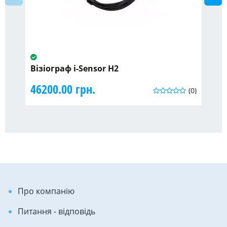
Візіограф i-Sensor H2
Пі
46200.00 грн.
11
(0)
Про компанію
Питання - відповідь