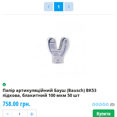
100
1
мкм
(5)
15
мкм
(3)
200
мкм
(6)
30
мкм
(1)
Папір артикуляційний Бауш (Bausch) BK53
40
підкова, блакитний 100 мкм 50 шт
мкм
(5)
758.00 грн.
(0)
більше
Купити