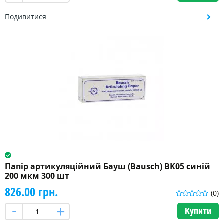
Колір
Подивитися
Блакитний
(2)
Синій
(16)
Червоний
(18)
Папір артикуляційний Бауш (Bausch) BK05 синій
200 мкм 300 шт
826.00 грн.
(0)
Купити