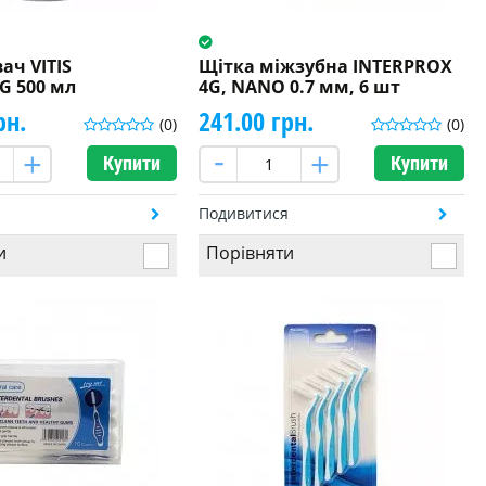
ач VITIS
Щітка міжзубна INTERPROX
G 500 мл
4G, NANO 0.7 мм, 6 шт
рн.
241.00 грн.
(0)
(0)
Купити
Купити
я
Подивитися
и
Порівняти