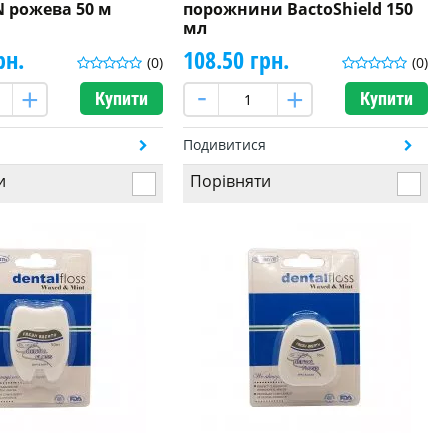
 рожева 50 м
порожнини BactoShield 150
мл
рн.
108.50 грн.
(0)
(0)
Купити
Купити
я
Подивитися
и
Порівняти