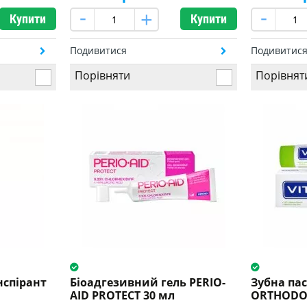
Купити
Купити
Подивитися
Подивитис
Порівняти
Порівнят
нспірант
Біоадгезивний гель PERIO-
Зубна пас
AID PROTECT 30 мл
ORTHODON