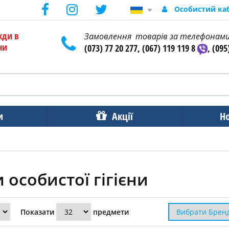
Особистий ка
жди в
Замовлення товарів за телефонам
ни
(073) 77 20 277, (067) 119 119 8
, (095
и
Акції
Н
 особистої гігієни
Показати
предмети