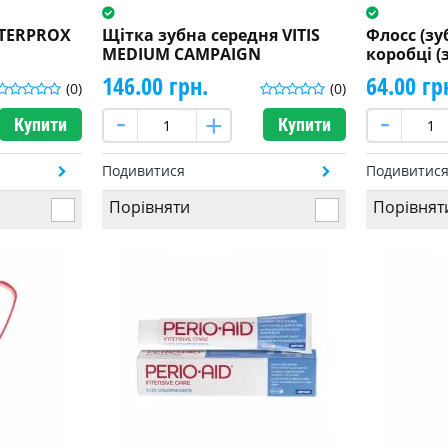
NTERPROX
Щітка зубна середня VITIS
Флосс (зу
MEDIUM CAMPAIGN
коробці (з
146.00 грн.
64.00 гр
(0)
(0)
Купити
Купити
Подивитися
Подивитис
Порівняти
Порівнят