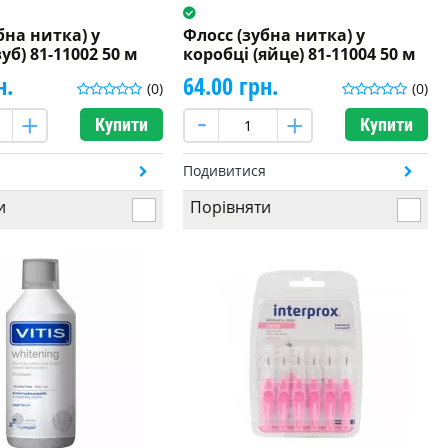
бна нитка) у
Флосс (зубна нитка) у
уб) 81-11002 50 м
коробці (яйце) 81-11004 50 м
н.
64.00 грн.
(0)
(0)
Купити
Купити
я
Подивитися
и
Порівняти