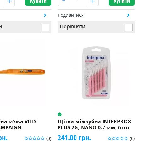
Купити
Купити
я
Подивитися
и
Порівняти
на м'яка VITIS
Щітка міжзубна INTERPROX
AMPAIGN
PLUS 2G, NANO 0.7 мм, 6 шт
рн.
241.00 грн.
(0)
(0)