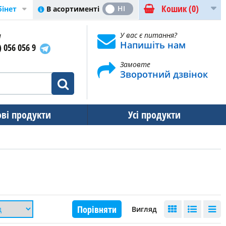
Кошик
(0)
ТАК
НІ
В асортименті
бінет
и
У вас є питання?
Напишіть нам
) 056 056 9
Замовте
Зворотний дзвінок
ові продукти
Усі продукти
Порівняти
Вигляд