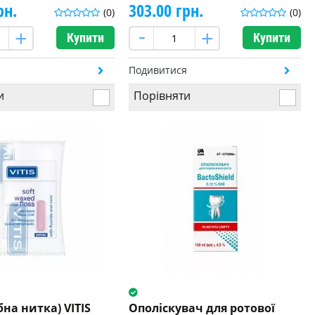
рн.
303.00 грн.
(0)
(0)
Купити
Купити
я
Подивитися
и
Порівняти
бна нитка) VITIS
Ополіскувач для ротової