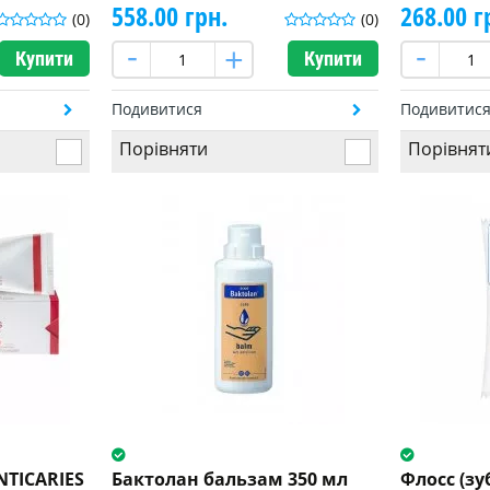
558.00 грн.
268.00 г
(0)
(0)
Купити
Купити
Подивитися
Подивитис
Порівняти
Порівнят
NTICARIES
Бактолан бальзам 350 мл
Флосс (зу