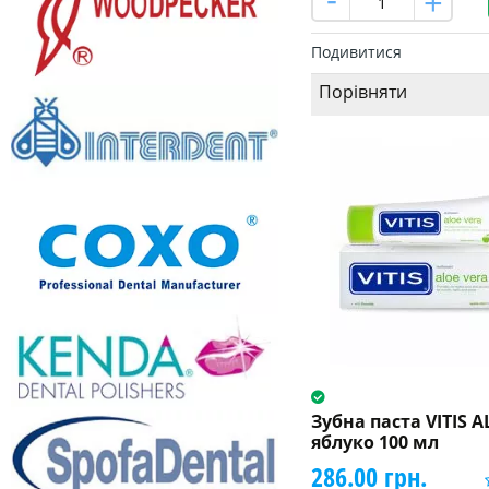
Подивитися
Порівняти
Зубна паста VITIS 
яблуко 100 мл
286.00 грн.