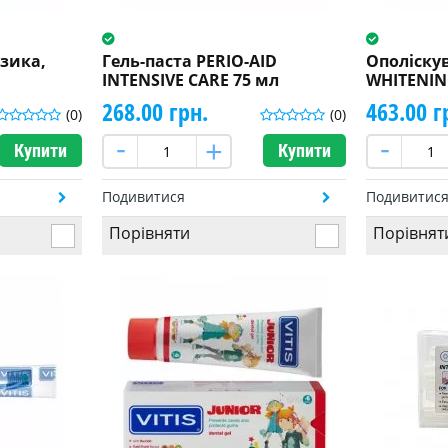
зика,
Гель-паста PERIO-AID
Ополіскув
INTENSIVE CARE 75 мл
WHITENIN
268.00 грн.
463.00 г
(0)
(0)
Купити
Купити
Подивитися
Подивитис
Порівняти
Порівнят