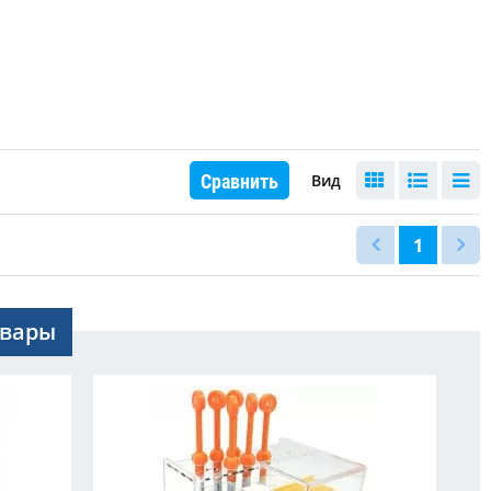
Сравнить
Вид
1
овары