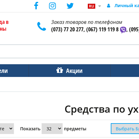
Личный к
да в
Заказ товаров по телефонам
ены
(073) 77 20 277, (067) 119 119 8
, (095
ели
Акции
Средства по у
Показать
предметы