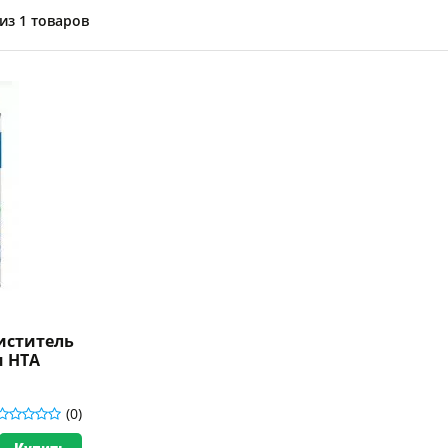
из 1 товаров
иститель
м HTA
(0)