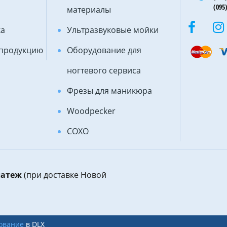
(095)
материалы
ка
Ультразвуковые мойки
 продукцию
Оборудование для
ногтевого сервиса
Фрезы для маникюра
Woodpecker
COXO
латеж
(при доставке Новой
ование
в DLX