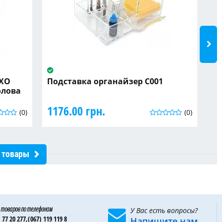
OXO
Подставка органайзер C001
Зе
олова
TO
пл
1176.00 грн.
(0)
(0)
53
 товары
 товаров по телефонам
У Вас есть вопросы?
 77 20 277,
(067) 119 119 8
Напишите нам