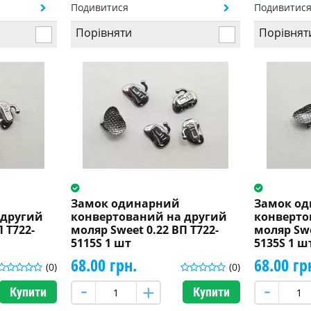
Подивитися
Подивитис
Порівняти
Порівнят
Замок одинарний
Замок о
 другий
конвертований на другий
конверто
 T722-
моляр Sweet 0.22 ВП T722-
моляр Swe
5115S 1 шт
5135S 1 ш
68.00 грн.
68.00 гр
(0)
(0)
Купити
Купити