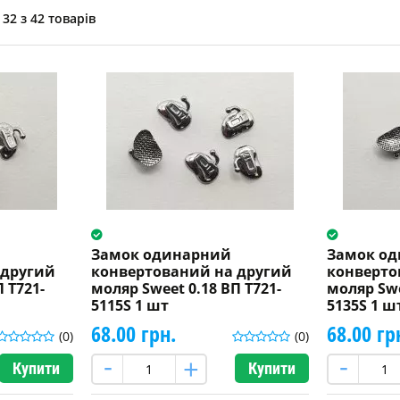
32 з 42 товарів
Замок одинарний
Замок о
 другий
конвертований на другий
конверто
 T721-
моляр Sweet 0.18 ВП T721-
моляр Swe
5115S 1 шт
5135S 1 ш
68.00 грн.
68.00 гр
(0)
(0)
Купити
Купити