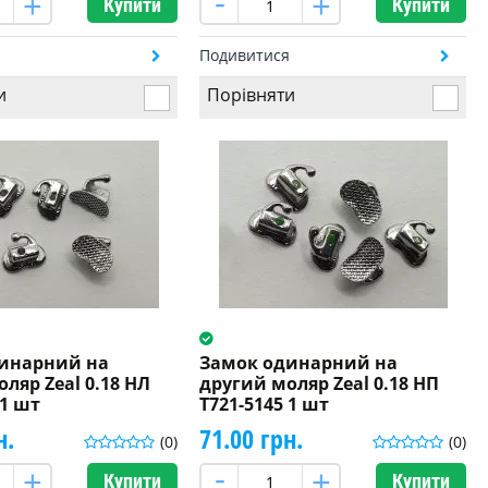
Купити
Купити
я
Подивитися
и
Порівняти
инарний на
Замок одинарний на
ляр Zeal 0.18 НЛ
другий моляр Zeal 0.18 НП
 1 шт
T721-5145 1 шт
н.
71.00 грн.
(0)
(0)
Купити
Купити