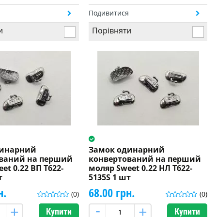
я
Подивитися
и
Порівняти
динарний
Замок одинарний
ваний на перший
конвертований на перший
et 0.22 ВП T622-
моляр Sweet 0.22 НЛ T622-
т
5135S 1 шт
н.
68.00 грн.
(0)
(0)
Купити
Купити