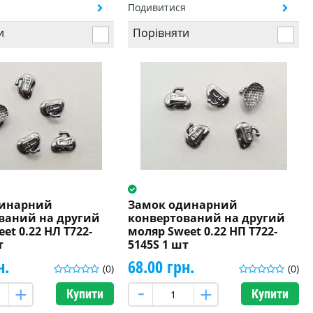
я
Подивитися
и
Порівняти
динарний
Замок одинарний
ваний на другий
конвертований на другий
et 0.22 НЛ T722-
моляр Sweet 0.22 НП T722-
т
5145S 1 шт
н.
68.00 грн.
(0)
(0)
Купити
Купити