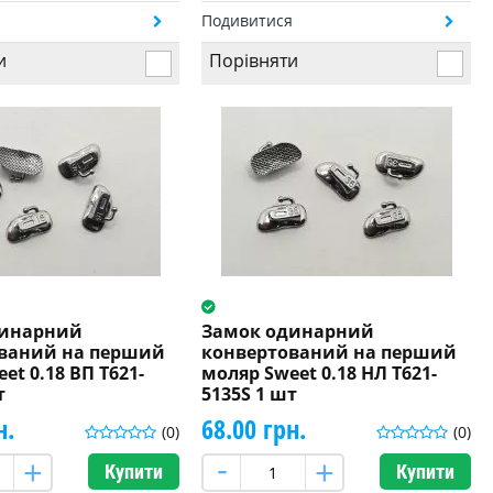
я
Подивитися
и
Порівняти
динарний
Замок одинарний
ваний на перший
конвертований на перший
et 0.18 ВП T621-
моляр Sweet 0.18 НЛ T621-
т
5135S 1 шт
н.
68.00 грн.
(0)
(0)
Купити
Купити