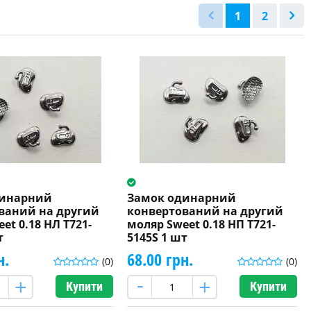
1
2
динарний
Замок одинарний
ваний на другий
конвертований на другий
et 0.18 НЛ T721-
моляр Sweet 0.18 НП T721-
т
5145S 1 шт
н.
68.00 грн.
(0)
(0)
Купити
Купити