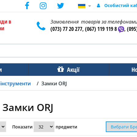
Особистий ка
жди в
Замовлення товарів за телефонам
ни
(073) 77 20 277, (067) 119 119 8
, (095
и
Акції
Н
 інструменти
Замки ORJ
Замки ORJ
Показати
предмети