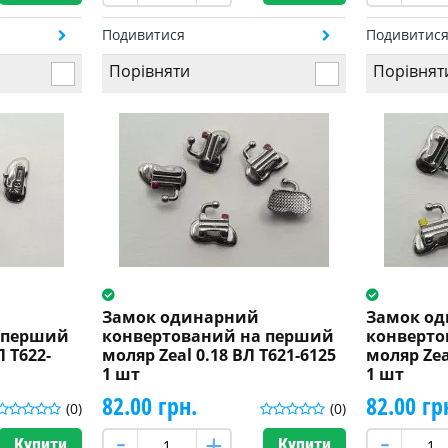
Подивитися
Подивитис
Порівняти
Порівнят
Замок одинарний
Замок о
 перший
конвертований на перший
конверто
 T622-
моляр Zeal 0.18 ВЛ T621-6125
моляр Zea
1 шт
1 шт
82.00 грн.
82.00 гр
(0)
(0)
Купити
Купити