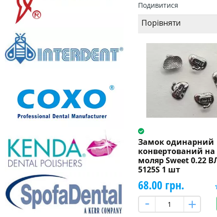
Подивитися
Порівняти
Замок одинарний
конвертований на
моляр Sweet 0.22 ВЛ
5125S 1 шт
68.00 грн.