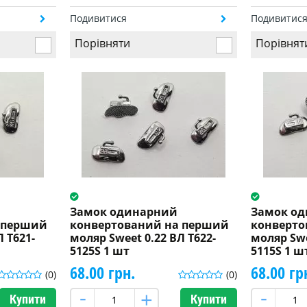
Подивитися
Подивитис
Порівняти
Порівнят
Замок одинарний
Замок о
 перший
конвертований на перший
конверто
 T621-
моляр Sweet 0.22 ВЛ T622-
моляр Swe
5125S 1 шт
5115S 1 ш
68.00 грн.
68.00 гр
(0)
(0)
Купити
Купити