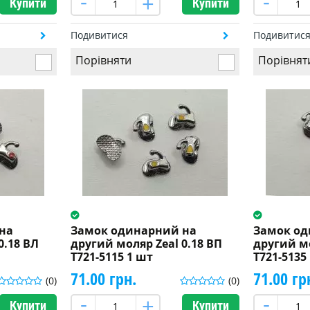
Купити
Купити
Подивитися
Подивитис
Порівняти
Порівнят
на
Замок одинарний на
Замок од
0.18 ВЛ
другий моляр Zeal 0.18 ВП
другий мо
T721-5115 1 шт
T721-5135
71.00 грн.
71.00 гр
(0)
(0)
Купити
Купити