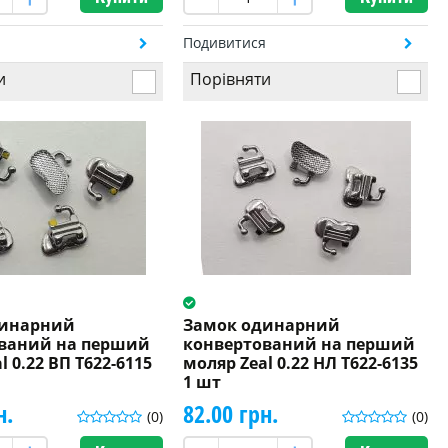
я
Подивитися
и
Порівняти
динарний
Замок одинарний
ваний на перший
конвертований на перший
l 0.22 ВП T622-6115
моляр Zeal 0.22 НЛ T622-6135
1 шт
н.
82.00 грн.
(0)
(0)