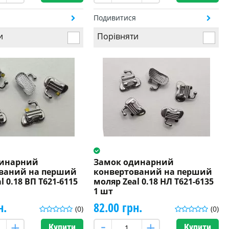
я
Подивитися
и
Порівняти
динарний
Замок одинарний
ваний на перший
конвертований на перший
l 0.18 ВП T621-6115
моляр Zeal 0.18 НЛ T621-6135
1 шт
н.
82.00 грн.
(0)
(0)
Купити
Купити