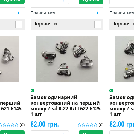
Подивитися
Подивитис
Порівняти
Порівнят
Замок одинарний
Замок о
 перший
конвертований на перший
конверто
T621-6145
моляр Zeal 0.22 ВЛ T622-6125
моляр Zea
1 шт
1 шт
82.00 грн.
82.00 гр
(0)
(0)