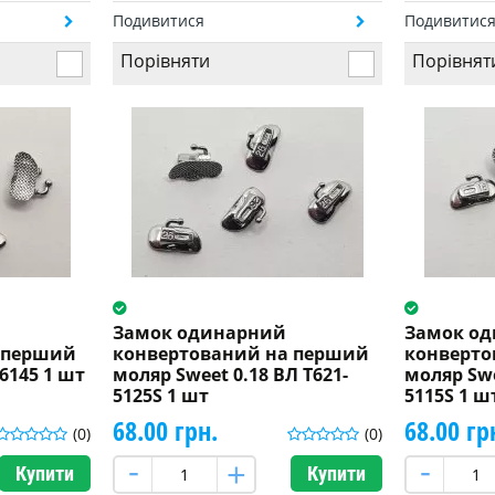
Подивитися
Подивитис
Порівняти
Порівнят
Замок одинарний
Замок о
 перший
конвертований на перший
конверто
6145 1 шт
моляр Sweet 0.18 ВЛ T621-
моляр Swe
5125S 1 шт
5115S 1 ш
68.00 грн.
68.00 гр
(0)
(0)
Купити
Купити