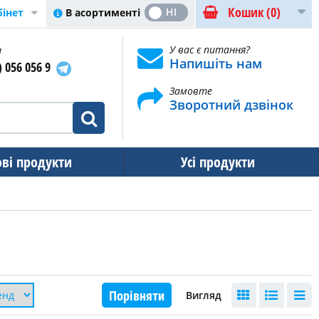
Кошик
(0)
ТАК
НІ
В асортименті
бінет
и
У вас є питання?
Напишіть нам
) 056 056 9
Замовте
Зворотний дзвінок
ові продукти
Усі продукти
Порівняти
Вигляд