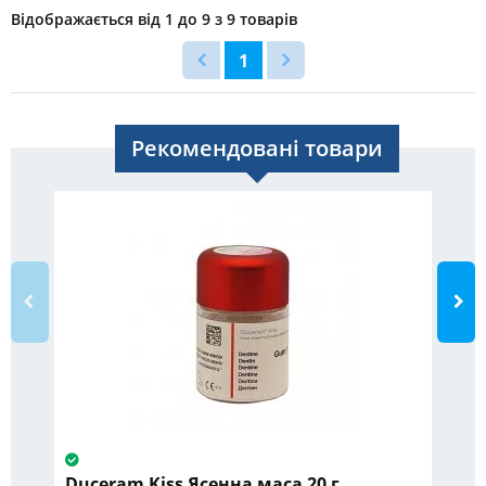
Відображається від 1 до 9 з 9 товарів
1
Рекомендовані товари
Duceram Kiss Ясенна маса 20 г
Ко