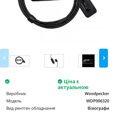
Ціна є
актуальною
Виробник
Woodpecker
Модель
WDP006320
Вид рентген обладнання
Візіографи