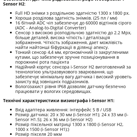
Sensor H2
:
Full HD знімки з роздільною здатністю 1300 х 1800 px.
Хороша розділова здатність знімків. (25 пл / мм)
16 бітний ADC чіп забезпечує до 60000 відтінків сірого
(ADC - Analog-to-Digital Converter)
Сенсор з високою розподільчою здатністю до 2.2 Mpx,
більше деталей, висока чіткість і деталізація
зображення. Чіткість зображення, дает можлівість
найти найтонші біфуркації в ділянці апексу.
Тонкий сенсор 4,4 мм, ергономічний із закругленими
кутами, що забезпечує зручне позиціонування в
порожнині рота пацієнта
Надійний корпус сенсора i-Sensor H2 виготовлений за
технологією ультразвукового зварювання, що
забезпечує мінімальну вагу датчика і високий уроветь
захисту від зовнішніх подразників.
Вологозахист рівня IP68 дозволяє датчику безпечно
працювати у вологих середовищах.
Технічні характеристики визиографа i-Sensor H1:
Вхід адаптера живлення: інтерфейс 5 В / USB
Розмір датчика: 20 х 30 мм (i-Sensor H1); 24 х 33 мм (i-
Sensor H1.5); 26 х 36 мм (i-Sensor H2)
Розмір піксельної матриці 1300 х 1800 (i-Sensor H2,
1000 х 1500 (i-Sensor H1);)
Розмір пікселя 20 мкм