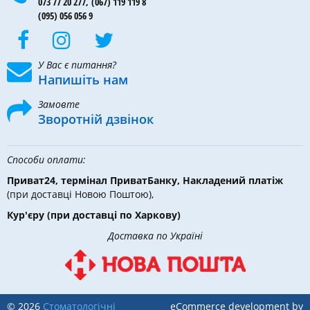
073 77 20 277,
(067) 119 119 8
(095) 056 056 9
У Вас є питання?
Напишіть нам
Замовте
Зворотній дзвінок
Способи оплати:
Приват24, термінал ПриватБанку, Накладений платіж
(при доставці Новою Поштою),
Кур'єру
(при доставці по Харкову)
Доставка по Україні
© 2026
Стоматологічні
eCommerce development by