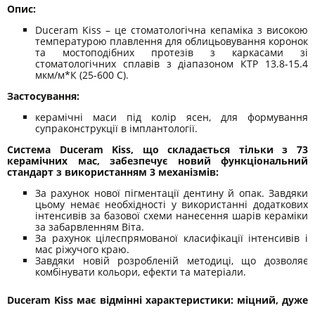
Опис:
Duceram Kiss – це стоматологічна кепаміка з високою
температурою плавлення для облицьовування коронок
та мостоподібних протезів з каркасами зі
стоматологічних сплавів з діапазоном КТР 13.8-15.4
мкм/м*К (25-600 С).
Застосування:
керамічні маси під колір ясен, для формування
супраконструкції в імплантології.
Система Duceram Kiss, що складається тільки з 73
керамічних мас, забезпечує новий функціональний
стандарт з використанням 3 механізмів:
За рахунок нової пігментації дентину й опак. Завдяки
цьому немає необхідності у використанні додаткових
інтенсивів за базової схеми нанесення шарів кераміки
за забарвленням Віта.
За рахунок цілеспрямованої класифікації інтенсивів і
мас ріжучого краю.
Завдяки новій розробленій методиці, що дозволяє
комбінувати кольори, ефекти та матеріали.
Duceram Kiss має відмінні характеристики: міцний, дуже