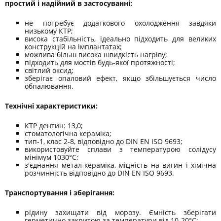
простий і надійний в застосуванні:
не потребує додаткового охолодження завдяки
низькому КТР;
висока стабільність, ідеально підходить для великих
конструкцій на імплантатах;
можлива більш висока швидкість нагріву;
підходить для мостів будь-якої протяжності;
світлий оксид;
зберігає опаловий ефект, якщо збільшується число
обпалювання.
Технічні характеристики:
КТР дентин: 13,0;
стоматологічна кераміка;
тип-1, клас 2-8, відповідно до DIN EN ISO 9693;
використовуйте сплави з температурою солідусу
мінімум 1030°С;
з'єднання метал-кераміка, міцність на вигин і хімічна
розчинність відповідно до DIN EN ISO 9693.
Транспортування і зберігання:
рідину захищати від морозу. Ємність зберігати
герметично закритою за температури від 10-20°С;