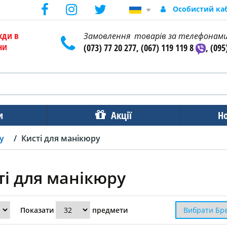
Особистий ка
жди в
Замовлення товарів за телефонам
ни
(073) 77 20 277, (067) 119 119 8
, (095
и
Акції
Н
у
Кисті для манікюру
ті для манікюру
Показати
предмети