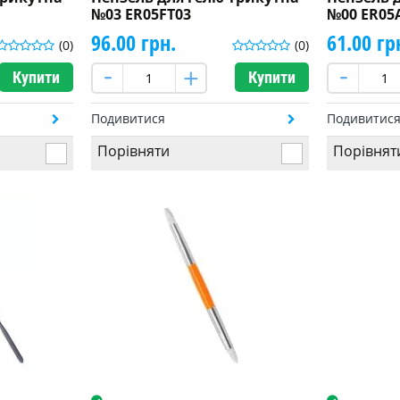
№03 ER05FT03
№00 ER05
96.00 грн.
61.00 гр
(0)
(0)
Купити
Купити
Подивитися
Подивитис
Порівняти
Порівнят