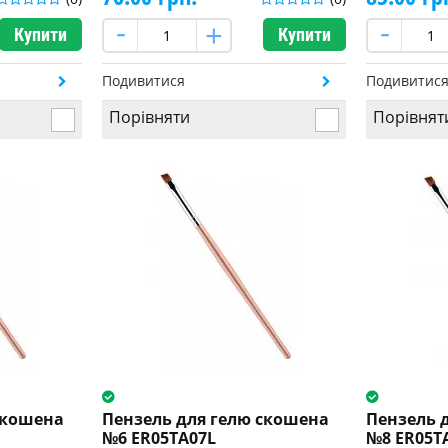
Купити
Купити
Подивитися
Подивитис
Порівняти
Порівнят
скошена
Пензель для гелю скошена
Пензель 
№6 ER05TA07L
№8 ER05T