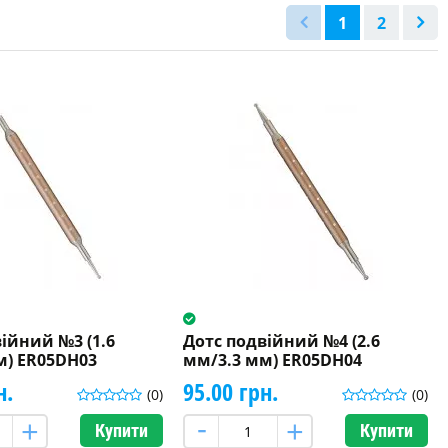
1
2
ійний №3 (1.6
Дотс подвійний №4 (2.6
м) ER05DH03
мм/3.3 мм) ER05DH04
н.
95.00 грн.
(0)
(0)
Купити
Купити