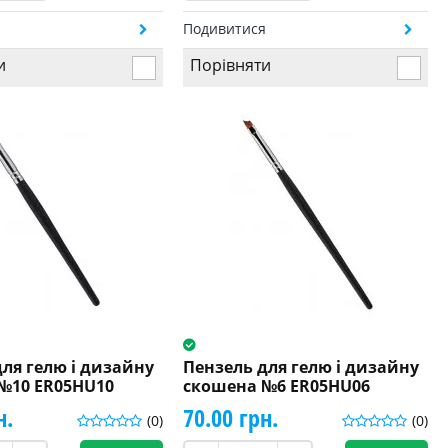
я
Подивитися
и
Порівняти
для гелю і дизайну
Пензель для гелю і дизайну
№10 ER05HU10
скошена №6 ER05HU06
н.
70.00 грн.
(0)
(0)