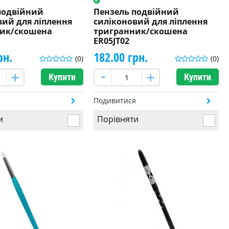
подвійний
Пензель подвійний
вий для ліплення
силіконовий для ліплення
ник/скошена
тригранник/скошена
ER05JТ02
рн.
182.00 грн.
(0)
(0)
Купити
Купити
я
Подивитися
и
Порівняти