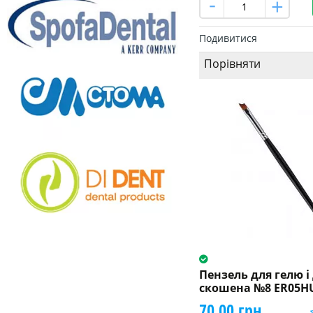
Подивитися
Порівняти
Пензель для гелю 
скошена №8 ER05H
70.00 грн.