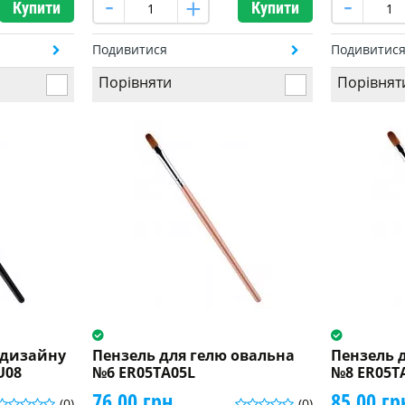
Купити
Купити
Подивитися
Подивитис
Порівняти
Порівнят
і дизайну
Пензель для гелю овальна
Пензель 
U08
№6 ER05TA05L
№8 ER05T
76.00 грн.
85.00 гр
(0)
(0)