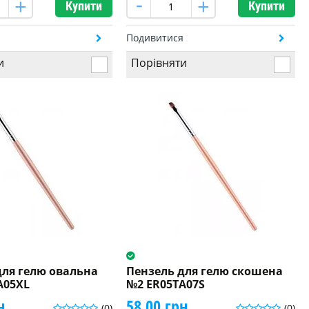
Купити
Купити
я
Подивитися
и
Порівняти
для гелю овальна
Пензель для гелю скошена
A05XL
№2 ER05TA07S
н.
58.00 грн.
(0)
(0)