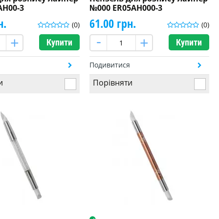
AH00-3
№000 ER05AH000-3
н.
61.00 грн.
(0)
(0)
Купити
Купити
я
Подивитися
и
Порівняти