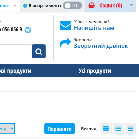
Кошик
(0)
ТАК
НІ
В асортименті
бінет
и
У вас є питання?
Напишіть нам
) 056 056 9
Замовте
Зворотний дзвінок
ові продукти
Усі продукти
Порівняти
Вигляд