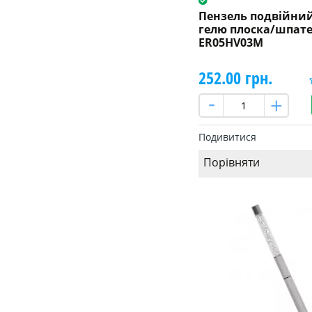
Пензель подвійний
гелю плоска/шпат
ER05HV03M
252.00 грн.
Подивитися
Порівняти