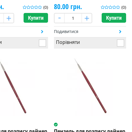
н.
80.00 грн.
(0)
(0)
Купити
Купити
я
Подивитися
и
Порівняти
для розпису лайнер
Пензель для розпису лайнер