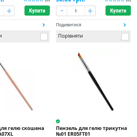
Купити
Купити
я
Подивитися
и
Порівняти
для гелю скошена
Пензель для гелю трикутна
A07XL
№01 ER05FT01