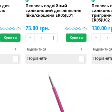
 для
Пензель подвійний
Пензель 
ель
силіконовий для ліплення
силіконо
піка/скошена ER05JL01
тригран
ER05JU02
73.00 грн.
130.00 г
(0)
(0)
Купити
Купити
Подивитися
Подивитис
Порівняти
Порівнят