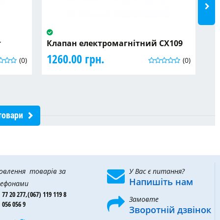
т
Клапан електромагнітний CX109
H-
1260.00 грн.
21
(0)
(0)
товари
овлення товарів за
У Вас є питання?
Напишіть нам
ефонами
 77 20 277,
(067) 119 119 8
Замовте
 056 056 9
Зворотній дзвінок