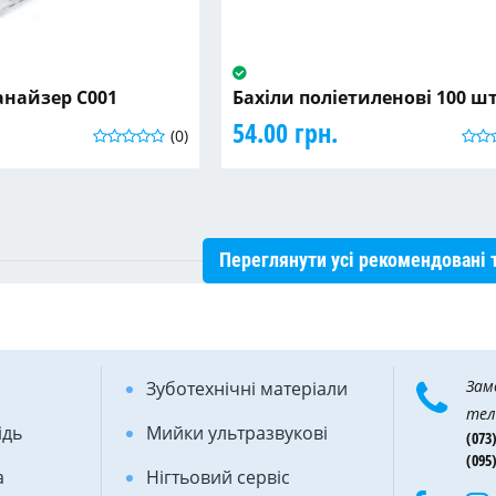
анайзер C001
Бахіли поліетиленові 100 ш
54.00 грн.
(0)
Переглянути усі рекомендовані 
Зам
Зуботехнічні матеріали
тел
ідь
Мийки ультразвукові
(073)
(095)
а
Нігтьовий сервіс