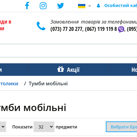
Особистий ка
жди в
Замовлення товарів за телефонам
ни
(073) 77 20 277, (067) 119 119 8
, (095
и
Акції
Н
столики
Тумби мобільні
умби мобільні
Показати
предмети