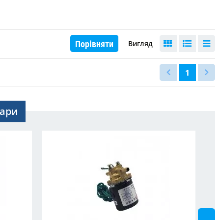
Порівняти
Вигляд
1
вари