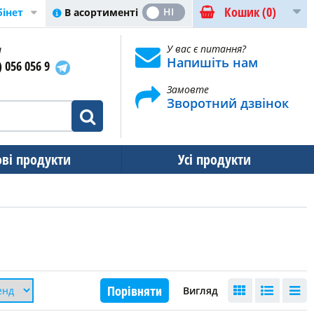
Кошик
(0)
ТАК
НІ
В асортименті
бінет
и
У вас є питання?
Напишіть нам
) 056 056 9
Замовте
Зворотний дзвінок
ові продукти
Усі продукти
Порівняти
Вигляд