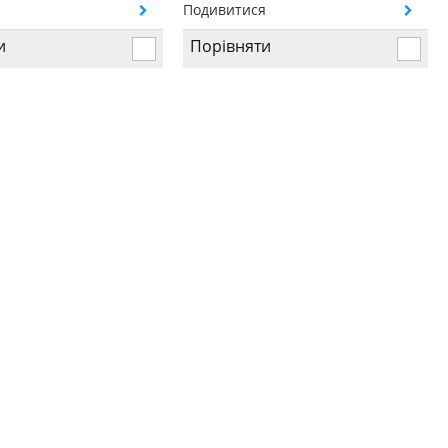
я
Подивитися
и
Порівняти