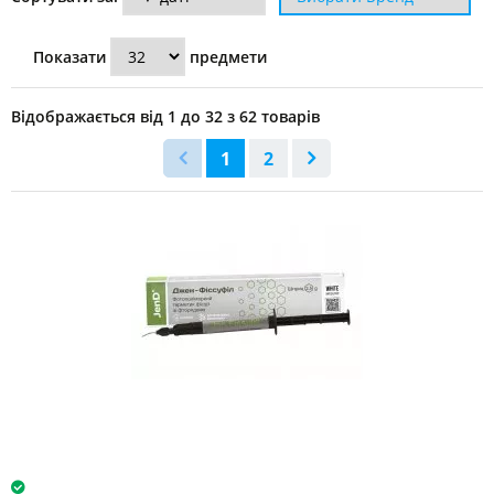
матеріали
Показати
предмети
Ізолювальні
прокладки
(62)
Відображається від 1 до 32 з 62 товарів
1
2
Адгезиви
двокомпонентні
(4)
Адгезиви
однокомпонентні
(36)
Адгезиви
самопротравлювальні
(21)
Адгезиви
універсальні
(6)