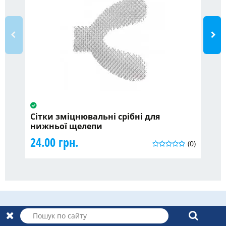
Сітки зміцнювальні срібні для
Ві
нижньої щелепи
46
24.00 грн.
(0)
Про компанію