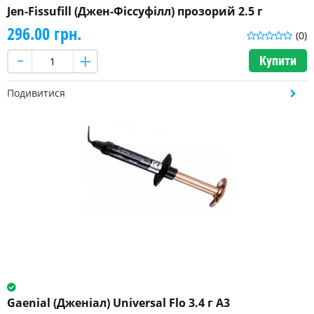
більше
Jen-Fissufill (Джен-Фіссуфілл) прозорий 2.5 г
296.00 грн.
(0)
Консистенція
Купити
Паста
(26)
Подивитися
Паста
в
канюлях
(6)
Паста-
паста
(2)
Порошок+рідина
(9)
Рідкотекучий
Gaenial (Дженіал) Universal Flo 3.4 г A3
(Flow)