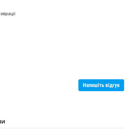
таврації
Напишіть відгук
ли