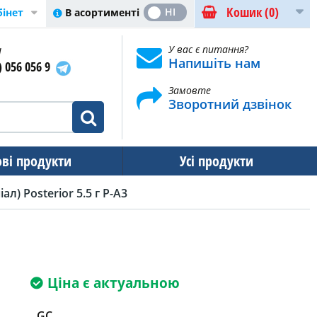
Кошик
(0)
ТАК
НІ
В асортименті
бінет
и
У вас є питання?
Напишіть нам
) 056 056 9
Замовте
Зворотний дзвінок
ові продукти
Усі продукти
ал) Posterior 5.5 г P-A3
Ціна є актуальною
GC