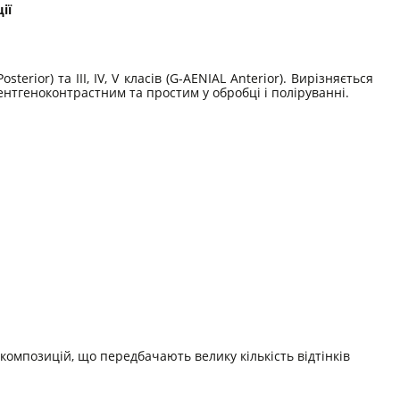
ії
ior) та III, IV, V класів (G-AENIAL Anterior). Вирізняється
нтгеноконтрастним та простим у обробці і поліруванні.
 композицій, що передбачають велику кількість відтінків