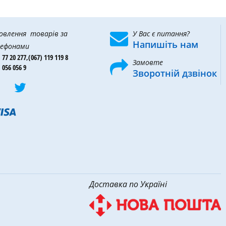
овлення товарів за
У Вас є питання?
Напишіть нам
ефонами
 77 20 277,
(067) 119 119 8
Замовте
 056 056 9
Зворотній дзвінок
Доставка по Україні