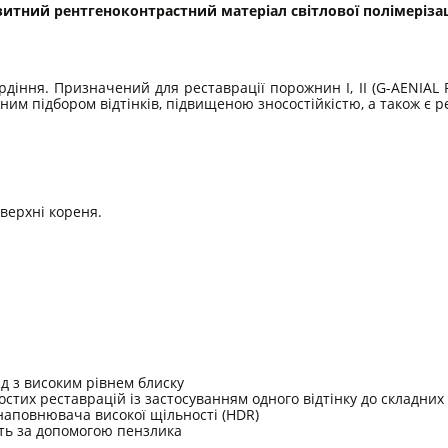
позитний рентгеноконтрастний матеріал світлової полімерізац
ня. Призначений для реставрації порожнин I, II (G-AENIAL Poster
 підбором відтінків, підвищеною зносостійкістю, а також є ре
оверхні кореня.
д з високим рівнем блиску
остих реставрацій із застосуванням одного відтінку до складних
наповнювача високої щільності (HDR)
іть за допомогою пензлика