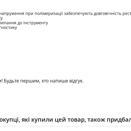
е напруження при полімеризації забезпечують довговічність рес
ку
илипання до інструменту
гностику
! Будьте першим, хто напише відгук.
окупці, які купили цей товар, також придба