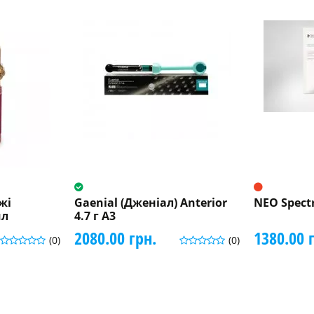
жі
Gaenial (Дженіал) Anterior
NEO Spectr
мл
4.7 г A3
2080.00 грн.
1380.00 
(0)
(0)