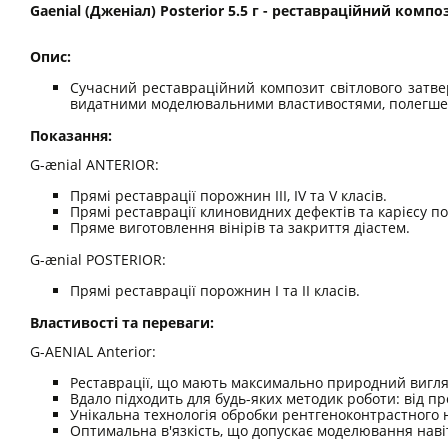
Gaenial (Дженіал) Posterior 5.5 г - реставраційний ком
Опис:
Сучасний реставраційний композит світлового затвердін
видатними моделювальними властивостями, полегшеним
Показання:
G-ænial ANTERIOR:
Прямі реставрації порожнин III, IV та V класів.
Прямі реставрації клиновидних дефектів та карієсу п
Пряме виготовлення вінірів та закриття діастем.
G-ænial POSTERIOR:
Прямі реставрації порожнин I та II класів.
Властивості та переваги:
G-AENIAL Anterior:
Реставрації, що мають максимально природний вигля
Вдало підходить для будь-яких методик роботи: від пр
Унікальна технологія обробки рентгеноконтрастного 
Оптимальна в'язкість, що допускає моделювання нав