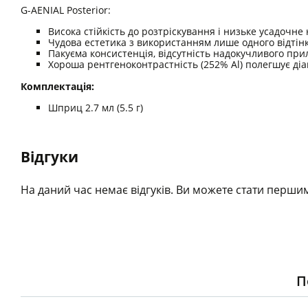
G-AENIAL Posterior:
Висока стійкість до розтріскування і низьке усадочн
Чудова естетика з використанням лише одного відтін
Пакуєма консистенція, відсутність надокучливого пр
Хороша рентгеноконтрастність (252% Al) полегшує діа
Комплектація:
Шприц 2.7 мл (5.5 г)
Відгуки
На даний час немає відгуків. Ви можете стати першим
П