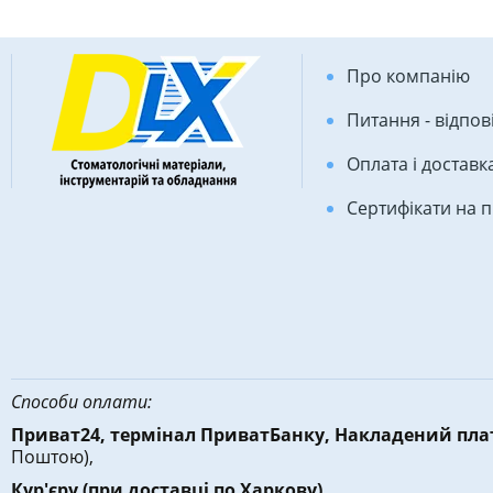
Про компанію
Питання - відпов
Оплата і доставк
Сертифікати на 
Способи оплати:
Приват24, термінал ПриватБанку, Накладений пл
Поштою),
Кур'єру
(при доставці по Харкову)