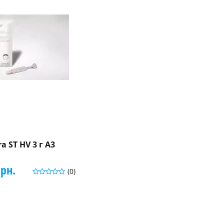
a ST HV 3 г A3
грн.
(0)