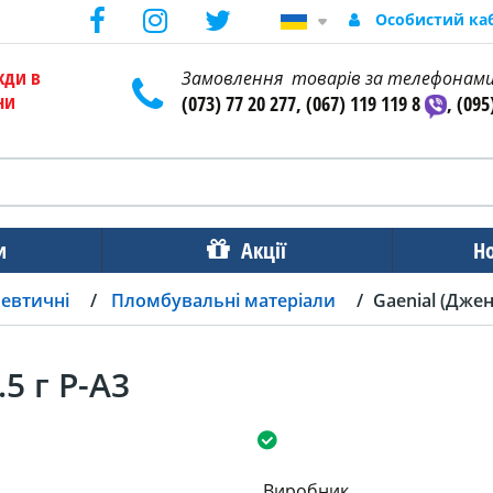
Особистий ка
жди в
Замовлення товарів за телефонам
ни
(073) 77 20 277, (067) 119 119 8
, (095
и
Акції
Н
певтичні
Пломбувальні матеріали
Gaenial (Джені
.5 г P-A3
Виробник