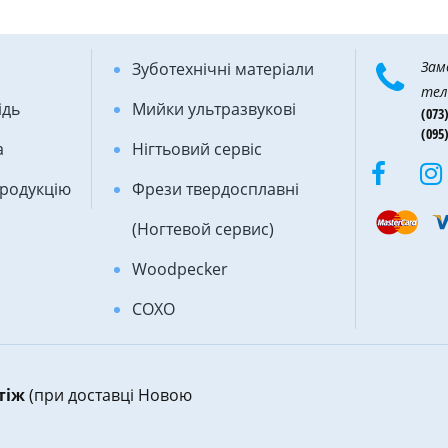
Зам
Зуботехнічні матеріали
тел
ідь
Мийки ультразвукові
(073)
(095)
а
Нігтьовий сервіс
продукцію
Фрези твердосплавні
(Ногтевой сервис)
Woodpecker
COXO
атіж
(при доставці Новою