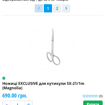
Для
кутикули
1
2
(30)
Для
нігтів
(6)
Длина
инструмента
100
мм
(3)
101
мм
Ножиці EXCLUSIVE для кутикули SX-21/1m
(1)
(Magnolia)
690.00 грн.
102
(0)
мм
(6)
Купити