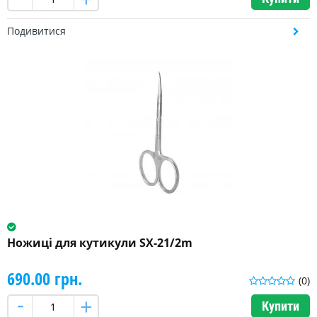
104
Подивитися
мм
(4)
105
мм
(1)
більше
Ножиці для кутикули SX-21/2m
690.00 грн.
(0)
Купити