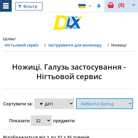
(0)
Скинути
Фільтр
Шлях
Нігтьовий сервіс
Інструменти для манікюру
Ножиці
Ножиці. Галузь застосування -
Нігтьовой сервис
Фільтр
Сортувати за:
Застосування
Показати
предмети
ножиць
Відображається від 1 до 32 з 35 товарів