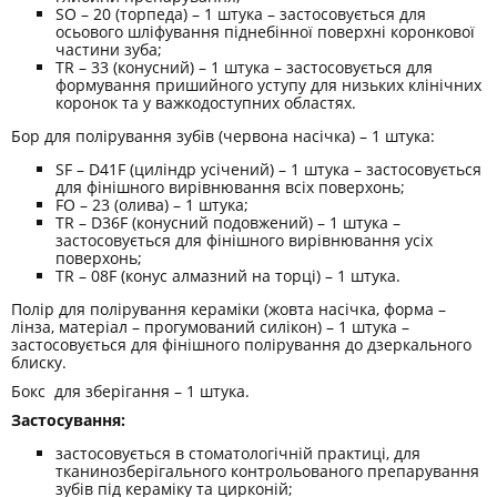
SO – 20 (торпеда) – 1 штука – застосовується для
осьового шліфування піднебінної поверхні коронкової
частини зуба;
TR – 33 (конусний) – 1 штука – застосовується для
формування пришийного уступу для низьких клінічних
коронок та у важкодоступних областях.
Бор для полірування зубів (червона насічка) – 1 штука:
SF – D41F (циліндр усічений) – 1 штука – застосовується
для фінішного вирівнювання всіх поверхонь;
FO – 23 (олива) – 1 штука;
TR – D36F (конусний подовжений) – 1 штука –
застосовується для фінішного вирівнювання усіх
поверхонь;
TR – 08F (конус алмазний на торці) – 1 штука.
Полір для полірування кераміки (жовта насічка, форма –
лінза, матеріал – прогумований силікон) – 1 штука –
застосовується для фінішного полірування до дзеркального
блиску.
Бокс для зберігання – 1 штука.
Застосування:
застосовується в стоматологічній практиці, для
тканинозберігального контрольованого препарування
зубів під кераміку та цирконій;