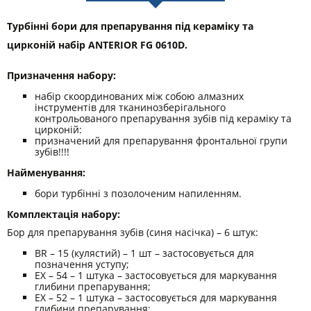
Турбінні бори для препарування під кераміку та
цирконій набір ANTERIOR FG 0610D.
Призначення набору:
набір скоординованих між собою алмазних
інструментів для тканинозберігального
контрольованого препарування зубів під кераміку та
цирконій:
призначений для препарування фронтальної групи
зубів!!!!
Найменування:
бори турбінні з позолоченим напиленням.
Комплектація набору:
Бор для препарування зубів (синя насічка) – 6 штук:
BR – 15 (кулястий) – 1 шт – застосовується для
позначення уступу;
EX – 54 – 1 штука – застосовується для маркування
глибини препарування;
EX – 52 – 1 штука – застосовується для маркування
глибини препарування;