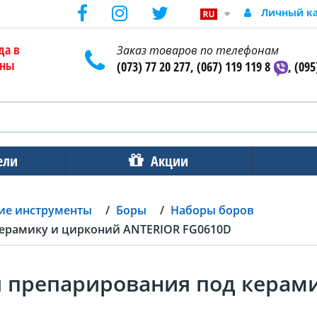
Личный к
да в
Заказ товаров по телефонам
ены
(073) 77 20 277, (067) 119 119 8
, (095
ели
Акции
ие инструменты
Боры
Наборы боров
керамику и цирконий ANTERIOR FG0610D
я препарирования под керам