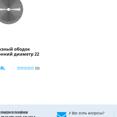
азный ободок
онний диаметр 22
рн.
(0)
 товаров по телефонам
У Вас есть вопросы?