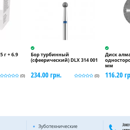
5 г + 6.9
Бор турбинный
Диск алм
(сфеерический) DLX 314 001
одностор
мм
234.00 грн.
116.20 г
(0)
(0)
Заказ
Зуботехнические