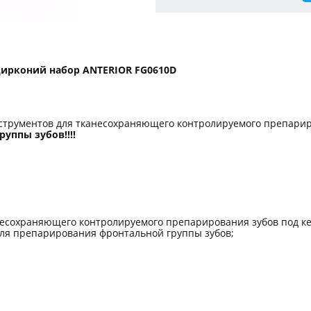
цирконий набор ANTERIOR FG0610D
трументов для тканесохраняющего контролируемого препариро
уппы зубов!!!!
анесохраняющего контролируемого препарирования зубов под к
ля препарирования фронтальной группы зубов;