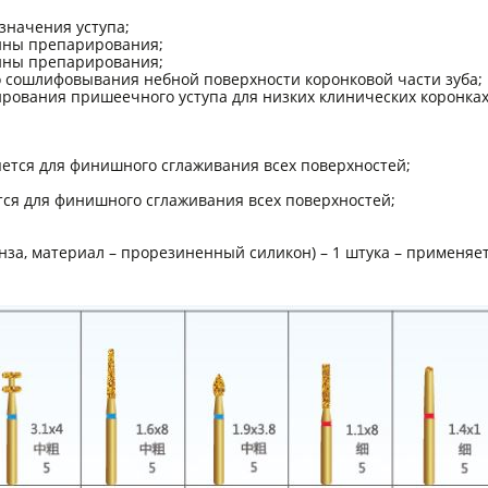
означения уступа;
бины препарирования;
бины препарирования;
ого сошлифовывания небной поверхности коронковой части зуба;
мирования пришеечного уступа для низких клинических коронках
яется для финишного сглаживания всех поверхностей;
ется для финишного сглаживания всех поверхностей;
нза, материал – прорезиненный силикон) – 1 штука – применяе