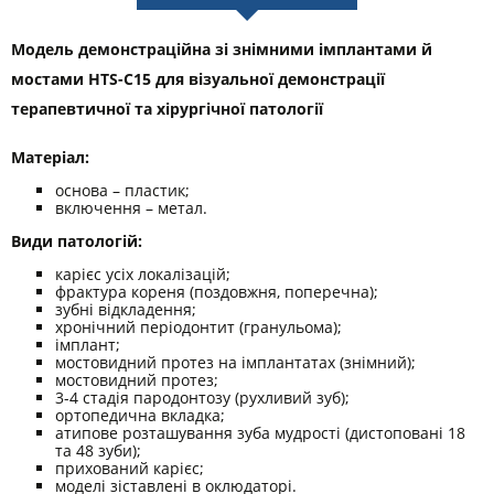
Модель демонстраційна зі знімними імплантами й
мостами HTS-C15 для візуальної демонстрації
терапевтичної та хірургічної патології
Матеріал:
основа – пластик;
включення – метал.
Види патологій:
карієс усіх локалізацій;
фрактура кореня (поздовжня, поперечна);
зубні відкладення;
хронічний періодонтит (гранульома);
імплант;
мостовидний протез на імплантатах (знімний);
мостовидний протез;
3-4 стадія пародонтозу (рухливий зуб);
ортопедична вкладка;
атипове розташування зуба мудрості (дистоповані 18
та 48 зуби);
прихований карієс;
моделі зіставлені в оклюдаторі.