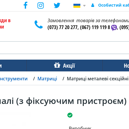
Особистий ка
жди в
Замовлення товарів за телефонам
ни
(073) 77 20 277, (067) 119 119 8
, (095
и
Акції
Н
інструменти
Матриці
Матриці металеві секційні
малі (з фіксуючим пристроєм) 
Виробник