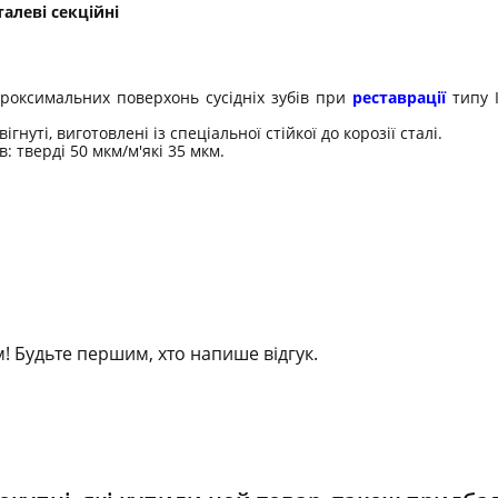
алеві секційні
проксимальних поверхонь сусідніх зубів при
реставрації
типу I
гнуті, виготовлені із спеціальної стійкої до корозії сталі.
: тверді 50 мкм/м'які 35 мкм.
! Будьте першим, хто напише відгук.