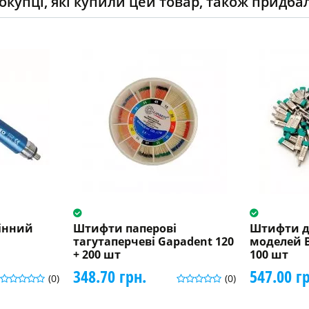
окупці, які купили цей товар, також придба
інний
Штифти паперові
Штифти д
тагутаперчеві Gapadent 120
моделей Bi
+ 200 шт
100 шт
348.70 грн.
547.00 г
(0)
(0)