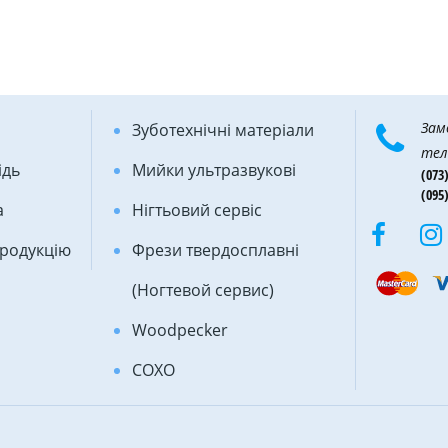
Зам
Зуботехнічні матеріали
тел
ідь
Мийки ультразвукові
(073)
(095)
а
Нігтьовий сервіс
продукцію
Фрези твердосплавні
(Ногтевой сервис)
Woodpecker
COXO