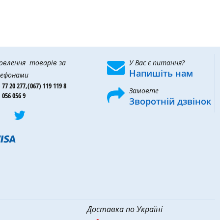
овлення товарів за
У Вас є питання?
Напишіть нам
ефонами
 77 20 277,
(067) 119 119 8
Замовте
 056 056 9
Зворотній дзвінок
Доставка по Україні