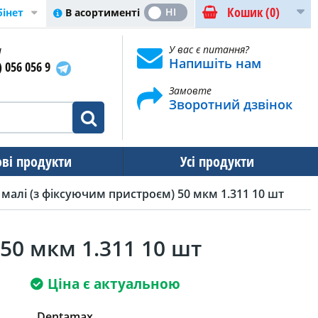
Кошик
(0)
ТАК
НІ
В асортименті
бінет
и
У вас є питання?
Напишіть нам
) 056 056 9
Замовте
Зворотний дзвінок
ові продукти
Усі продукти
 малі (з фіксуючим пристроєм) 50 мкм 1.311 10 шт
50 мкм 1.311 10 шт
Ціна є актуальною
Dentamax