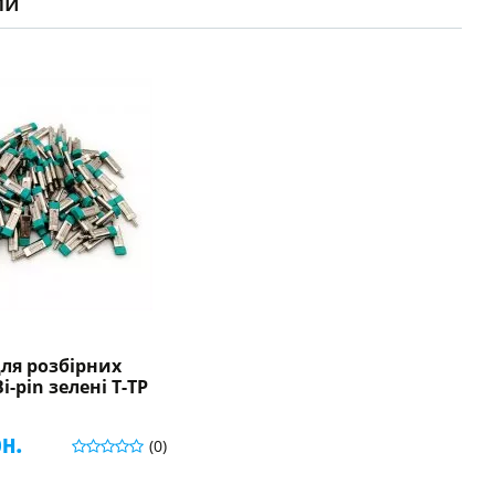
ли
ля розбірних
-pin зелені T-TP
рн.
(0)