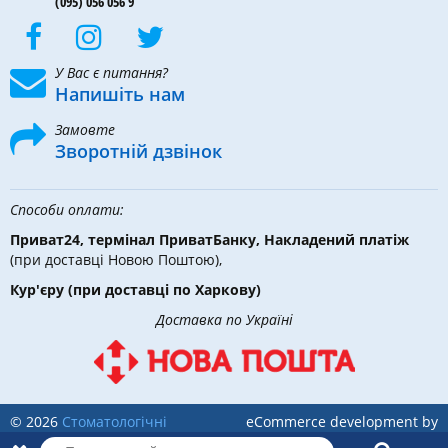
(095) 056 056 9
У Вас є питання?
Напишіть нам
Замовте
Зворотній дзвінок
Способи оплати:
Приват24, термінал ПриватБанку, Накладений платіж
(при доставці Новою Поштою),
Кур'єру
(при доставці по Харкову)
Доставка по Україні
© 2026
Стоматологічні
eCommerce development by
інструменти, матеріали та
Holbi