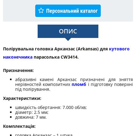
Персональний каталог
ОПИС
Полірувальна головка Арканзас (Arkansas) для
кутового
наконечника
парасолька CW3414.
Призначення:
абразивні камені Арканзас призначені для зняття
нерівностей композитних
пломб
і підготовку поверхні
під полірування.
Характеристики:
швидкість обертання: 7.000 об/хв;
діаметр: 2.5 мм;
довжина: 7 мм.
Комплектація:
головка Арканзас – 1 штука.