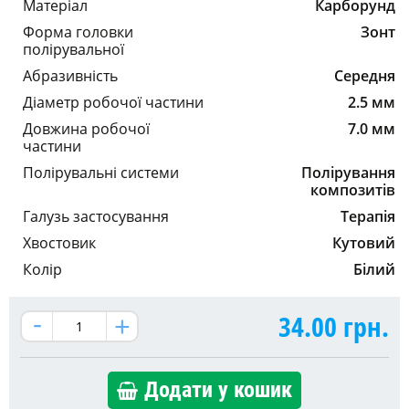
Матеріал
Карборунд
Форма головки
Зонт
полірувальної
Абразивність
Середня
Діаметр робочої частини
2.5 мм
Довжина робочої
7.0 мм
частини
Полірувальні системи
Полірування
композитів
Галузь застосування
Терапія
Хвостовик
Кутовий
Колір
Білий
34.00
грн.
Додати у кошик