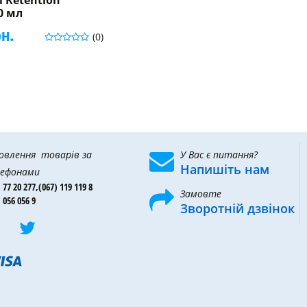
rl Retention
30 мл
рн.
(0)
овлення товарів за
У Вас є питання?
Напишіть нам
ефонами
 77 20 277,
(067) 119 119 8
Замовте
 056 056 9
Зворотній дзвінок