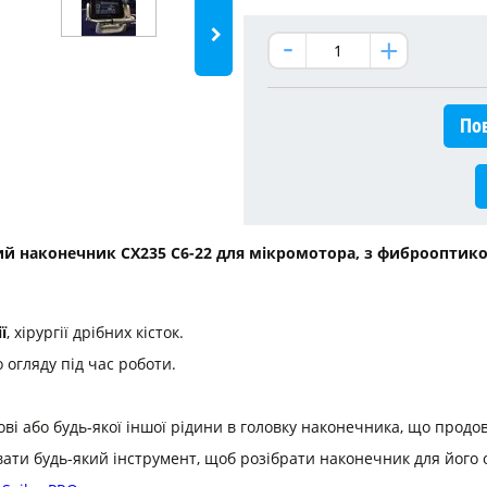
Пов
ий наконечник CX235 C6-22 для мікромотора, з фиброоптик
ї
, хірургії дрібних кісток.
 огляду під час роботи.
і або будь-якої іншої рідини в головку наконечника, що продов
вати будь-який інструмент, щоб розібрати наконечник для його