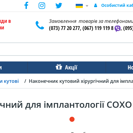
Особистий ка
жди в
Замовлення товарів за телефонам
ни
(073) 77 20 277, (067) 119 119 8
, (095
и
Акції
Н
 кутові
Наконечник кутовий хірургічний для імплан
чний для імплантології COXO 