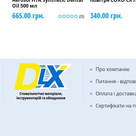
Aerosol HTA Synthetic Dental
повітря COXO CX1
Oil 500 мл
665.00 грн.
340.00 грн.
(0)
Про компанію
Питання - відпов
Оплата і доставк
Сертифікати на 