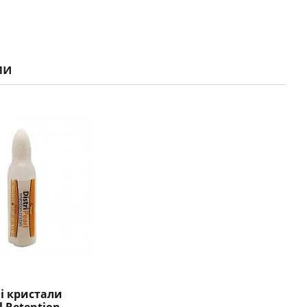
ли
і кристали