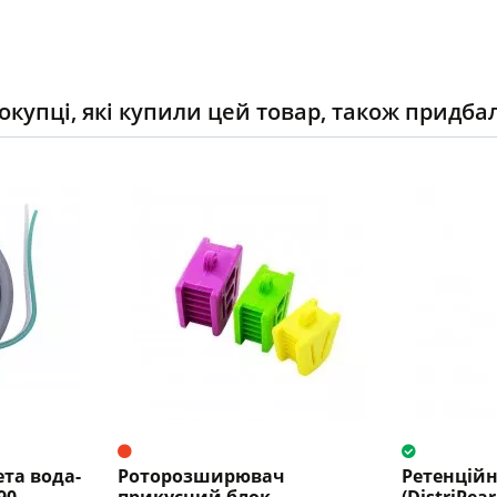
окупці, які купили цей товар, також придба
ета вода-
Роторозширювач
Ретенційн