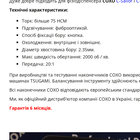
Дуже добре підходить для фізіодіспенсера
COXO
С-Sailor
і
C
Технічні характеристики:
Торк: більше 75 НСМ
Підсвічування: фиброоптикой.
Спосіб фіксації бору: кнопка.
Охолодження: внутрішнє і зовнішнє.
Діаметр хвостовика бору: 2.35мм.
Макс швидкість обертання: 2000 об / хв.
Передача: 20:1
При виробництві та тестуванні наконечників COXO викорис
машинах TSUGAMI. Балансування інструменту здійснюють н
Всі наконечники COXO відповідають європейським стандарт
Ми, як офіційний дистриб'ютор компанії COXO в Україні, га
Гарантія 6 місяців.