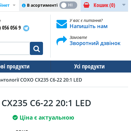
Кошик
(0)
ТАК
НІ
В асортименті
бінет
и
У вас є питання?
Напишіть нам
) 056 056 9
Замовте
Зворотний дзвінок
ові продукти
Усі продукти
тології COXO CX235 C6-22 20:1 LED
CX235 C6-22 20:1 LED
Ціна є актуальною