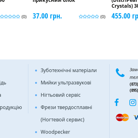
90
прикусний блок
(DistriPea
Crystals) 
37.00 грн.
455.00 г
(0)
(0)
Зам
Зуботехнічні матеріали
тел
ідь
Мийки ультразвукові
(073)
(095)
а
Нігтьовий сервіс
продукцію
Фрези твердосплавні
(Ногтевой сервис)
Woodpecker