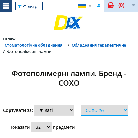
(0)
Скинути
Фільтр
Шлях
Стоматологічне обладнання
Обладнання терапевтичне
Фотополімерні лампи
Фотополімерні лампи. Бренд -
COXO
Фільтр
Сортувати за:
Тип
Показати
предмети
підключення