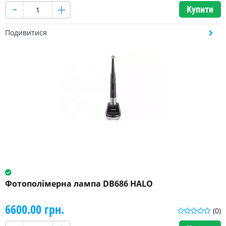
Купити
2000
мВт/
Подивитися
см²
(1)
2500мВт/
см²
(1)
3000мВт/
см²
(3)
Додаткова
функція
фотополімерної
Фотополімерна лампа DB686 HALO
лампи
6600.00 грн.
Індикатор
(0)
карієсу