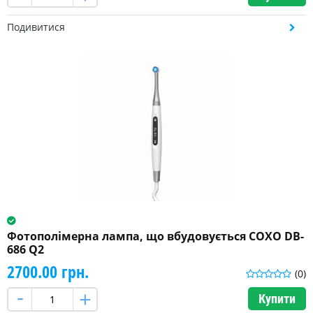
Подивитися
385-
420
Нм
(2)
385-
515
Нм
(4)
420-
480
Нм
(2)
Фотополімерна лампа, що вбудовується COXO DB-
686 Q2
2700.00 грн.
(0)
Купити