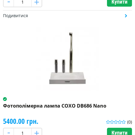
(4)
Купити
Подивитися
Люксометр
(1)
Ні
(1)
Матеріал
корпусу
фотополімерної
лампи
Метал
(1)
Фотополімерна лампа COXO DB686 Nano
Пластик
(6)
5400.00 грн.
(0)
Длина
волны
Купити