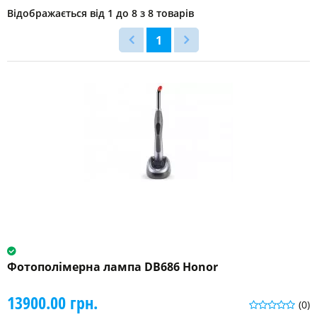
фотополімерної
Відображається від 1 до 8 з 8 товарів
лампи
1
Бездротова
(7)
Вбудована
(1)
Максимальна
інтенсивність
світлового
потоку
1000
-1200
мВт
(2)
Фотополімерна лампа DB686 Honor
1100мВт/
13900.00 грн.
см²
(0)
(1)