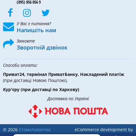
(095) 056 056 9
У Вас є питання?
Напишіть нам
Замовте
Зворотній дзвінок
Способи оплати:
Приват24, термінал ПриватБанку, Накладений платіж
(при доставці Новою Поштою),
Кур'єру
(при доставці по Харкову)
Доставка по Україні
© 2026
Стоматологічні
eCommerce development by
інструменти, матеріали та
Holbi