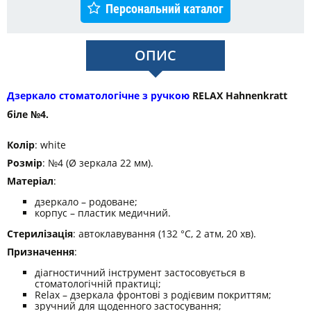
Персональний каталог
ОПИС
Дзеркало стоматологічне з ручкою
RELAX Hahnenkratt
біле №4.
Колір
: white
Розмір
: №4 (Ø зеркала 22 мм).
Матеріал
:
дзеркало – родоване;
корпус – пластик медичний.
Стерилізація
: автоклавування (132 °C, 2 атм, 20 хв).
Призначення
:
діагностичний інструмент застосовується в
стоматологічній практиці;
Relax – дзеркала фронтові з родієвим покриттям;
зручний для щоденного застосування;