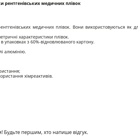
ки рентгенівських медичних плівок
ентгенівських медичних плівок. Вони використовуються як дл
метричні характеристики плівок.
 в упаковках з 60%-відновлюваного картону.
лі алюмінію.
ристання;
ористання хімреактивів.
! Будьте першим, хто напише відгук.