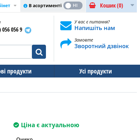
Кошик
(0)
ТАК
НІ
В асортименті
бінет
и
У вас є питання?
Напишіть нам
) 056 056 9
Замовте
Зворотний дзвінок
ові продукти
Усі продукти
Ціна є актуальною
Онико