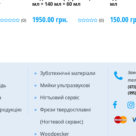
г
мл + 140 мл + 60 мл
мл
1950.00 грн.
150.00 г
(0)
(0)
Зам
Зуботехнічні матеріали
тел
ідь
Мийки ультразвукові
(073)
(095)
а
Нігтьовий сервіс
продукцію
Фрези твердосплавні
(Ногтевой сервис)
Woodpecker