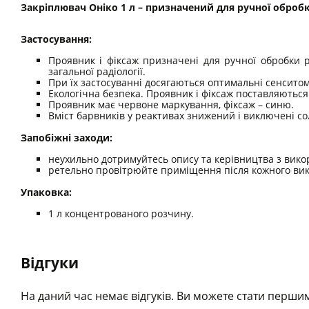
Закріплювач Оніко 1 л – призначений для ручної оброб
Застосування:
Проявник і фіксаж призначені для ручної обробки р
загальної радіології.
При їх застосуванні досягаються оптимальні сенсито
Екологічна безпека. Проявник і фіксаж поставляються
Проявник має червоне маркування, фіксаж – синю.
Вміст барвників у реактивах знижений і виключені со
Запобіжні заходи:
неухильно дотримуйтесь опису та керівництва з вико
ретельно провітрюйте приміщення після кожного вик
Упаковка:
1 л концентрованого розчину.
Відгуки
На даний час немає відгуків. Ви можете стати першим