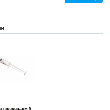
ли
 з піроксидом 5