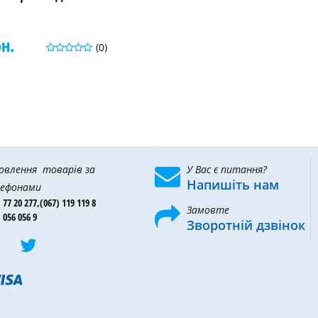
рн.
(0)
овлення товарів за
У Вас є питання?
Напишіть нам
ефонами
 77 20 277,
(067) 119 119 8
Замовте
 056 056 9
Зворотній дзвінок