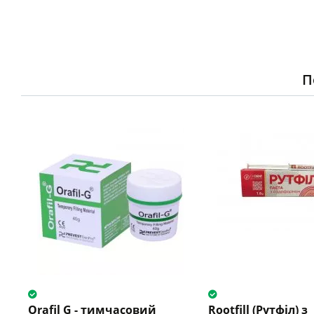
П
Orafil G - тимчасовий
Rootfill (Рутфіл) з