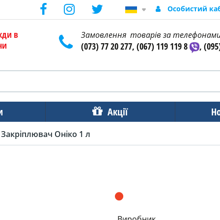
Особистий ка
жди в
Замовлення товарів за телефонам
ни
(073) 77 20 277, (067) 119 119 8
, (095
и
Акції
Н
Закріплювач Оніко 1 л
Виробник