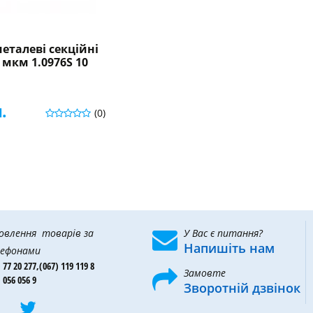
еталеві секційні
 мкм 1.0976S 10
.
(0)
овлення товарів за
У Вас є питання?
Напишіть нам
ефонами
 77 20 277,
(067) 119 119 8
Замовте
 056 056 9
Зворотній дзвінок