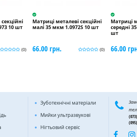
 секційні
Матриці металеві секційні
Матриці м
973 10 шт
малі 35 мкм 1.0972S 10 шт
середні 35
шт
66.00 грн.
66.00 грн
(0)
(0)
Зам
Зуботехнічні матеріали
тел
ідь
Мийки ультразвукові
(073)
(095)
а
Нігтьовий сервіс