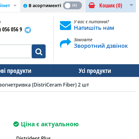
Кошик
(0)
ТАК
НІ
В асортименті
бінет
и
У вас є питання?
Напишіть нам
) 056 056 9
Замовте
Зворотний дзвінок
ові продукти
Усі продукти
вогнетривка (DistriCeram Fiber) 2 шт
Ціна є актуальною
Distrident Plus