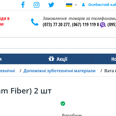
Особистий ка
жди в
Замовлення товарів за телефонам
ни
(073) 77 20 277, (067) 119 119 8
, (095
и
Акції
Н
ехнічні
Допоміжні зуботехнічні матеріали
Вата 
am Fiber) 2 шт
Виробник