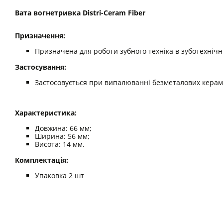
Вата вогнетривка Distri-Ceram Fiber
Призначення:
Призначена для роботи зубного техніка в зуботехнічні
Застосування:
Застосовується при випалюванні безметалових кераміч
Характеристика:
Довжина: 66 мм;
Ширина: 56 мм;
Висота: 14 мм.
Комплектація:
Упаковка 2 шт