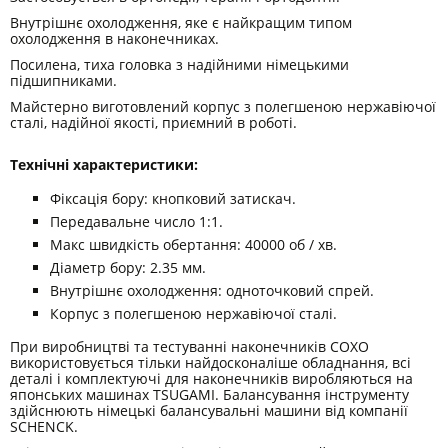
Внутрішнє охолодження, яке є найкращим типом
охолодження в наконечниках.
Посилена, тиха головка з надійними німецькими
підшипниками.
Майстерно виготовлений корпус з полегшеною нержавіючої
сталі, надійної якості, приємний в роботі.
Технічні характеристики:
Фіксація бору: кнопковий затискач.
Передавальне число 1:1.
Макс швидкість обертання: 40000 об / хв.
Діаметр бору: 2.35 мм.
Внутрішнє охолодження: одноточковий спрей.
Корпус з полегшеною нержавіючої сталі.
При виробництві та тестуванні наконечників COXO
використовується тільки найдосконаліше обладнання, всі
деталі і комплектуючі для наконечників виробляються на
японських машинах TSUGAMI. Балансування інструменту
здійснюють німецькі балансувальні машини від компанії
SCHENCK.