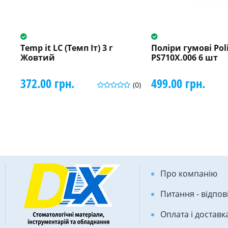
Temp it LC (Темп Іт) 3 г
Поліри гумові Pol
Жовтий
PS710X.006 6 шт
372.00 грн.
499.00 грн.
(0)
Про компанію
Питання - відпов
Оплата і доставк