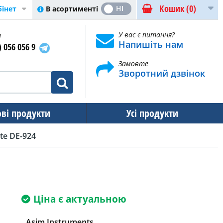
Кошик
(0)
ТАК
НІ
В асортименті
бінет
и
У вас є питання?
Напишіть нам
) 056 056 9
Замовте
Зворотний дзвінок
ові продукти
Усі продукти
te DE-924
Ціна є актуальною
Asim Instruments