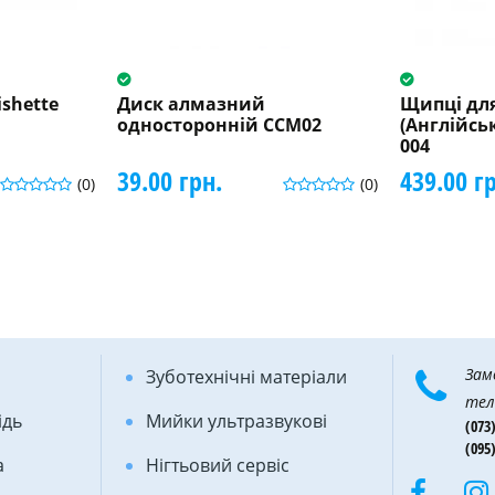
ishette
Диск алмазний
Щипці для
односторонній CCM02
(Англійсь
004
39.00 грн.
439.00 г
(0)
(0)
Зам
Зуботехнічні матеріали
тел
ідь
Мийки ультразвукові
(073)
(095)
а
Нігтьовий сервіс