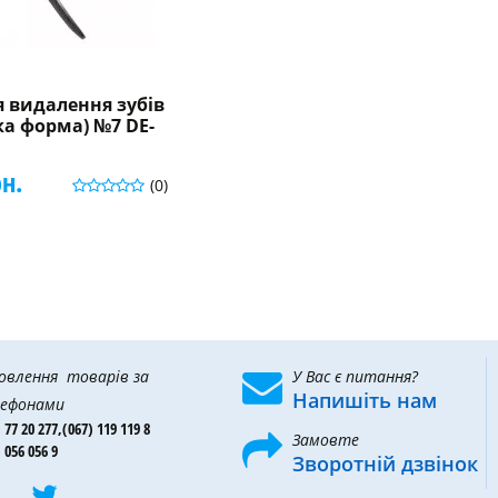
 видалення зубів
ка форма) №7 DE-
рн.
(0)
овлення товарів за
У Вас є питання?
Напишіть нам
ефонами
 77 20 277,
(067) 119 119 8
Замовте
 056 056 9
Зворотній дзвінок