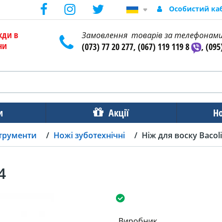
Особистий ка
жди в
Замовлення товарів за телефонам
ни
(073) 77 20 277, (067) 119 119 8
, (095
и
Акції
Н
струменти
Ножі зуботехнічні
Ніж для воску Bacoli
4
Виробник