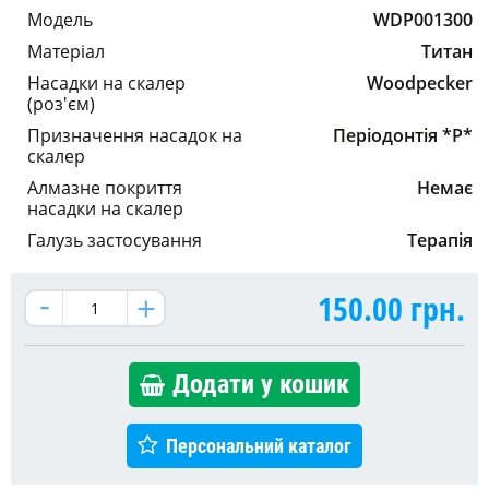
Модель
WDP001300
Матеріал
Титан
Насадки на скалер
Woodpecker
(роз'єм)
Призначення насадок на
Періодонтія *P*
скалер
Алмазне покриття
Немає
насадки на скалер
Галузь застосування
Терапія
150.00
грн.
Додати у кошик
Персональний каталог