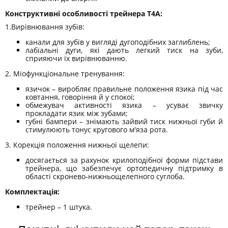
Конструктивні особливості трейнера Т4А:
1.Вирівнювання зубів:
канали для зубів у вигляді дугоподібних заглиблень;
лабіальні дуги, які дають легкий тиск на зуби,
сприяючи їх вирівнюванню.
2. Міофункціональне тренування:
язичок – виробляє правильне положення язика під час
ковтання, говоріння й у спокої;
обмежувач активності язика – усуває звичку
прокладати язик між зубами;
губні бампери – знімають зайвий тиск нижньої губи й
стимулюють тонус кругового м'яза рота.
3. Корекція положення нижньої щелепи:
досягається за рахунок крилоподібної форми підстави
трейнера, що забезпечує ортопедичну підтримку в
області скронево-нижньощелепного суглоба.
Комплектація:
трейнер – 1 штука.