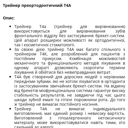
Трейнер преортодонтичний Т4А
Oпис:
Трейнер Т4а (трейнер для вирівнювання)
використовується для вирівнювання зубів
фронтального відділу без застосування брекет-систем.
Цей апарат розширює можливості як ортодонтичної,
так і косметичної стоматології.
За своєю дією трейнер Т4А має багато спільного з
трейнером Т4К, але розроблений для пацієнтів з
постійним прикусом. Комбінація можливостей
механічного та функціонального методів лікування в
одному апараті дозволяють скоротити терміни
лікування й обійтися без невиправданих витрат.
Т4А був створений для дорослих людей з нерівними
передніми зубами, які не хотіли лікуватися в ортодонта
із застосуванням звичайних брекет-систем. На відміну
від брекетів міофункціональна система гарантує високу
стабільність результатів, не завдаючи під час цього
шкоди зубній емалі та гігієні порожнини рота. До того
ж трейнер не вимагає постійного носіння.
Трейнер Т4А не вимагає індивідуального
виготовлення, має єдиний розмір і невисоку вартість.
Виготовлений з гіпоалергенного нетоксичного
матеріалу, може використовуватися навіть тими, хто
схильний до алергії.