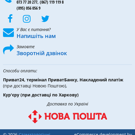
073 77 20 277,
(067) 119 119 8
(095) 056 056 9
У Вас є питання?
Напишіть нам
Замовте
Зворотній дзвінок
Способи оплати:
Приват24, термінал ПриватБанку, Накладений платіж
(при доставці Новою Поштою),
Кур'єру
(при доставці по Харкову)
Доставка по Україні
© 2026
Стоматологічні
eCommerce development by