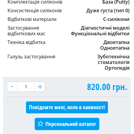
Комплектація силіконів
База (Putty)
Консистенція силіконів
Дуже густа (тип 0)
Відбиткові матеріали
С-силікони
Застосування
Діагностичні моделі
відбиткових мас
Функціональні відбитки
Техніка відбитка
Двоетапна
Одноетапна
Галузь застосування
Зуботехнічна
стоматологія
Ортопедія
820.00
грн.
Повідомте мені, коли в наявності
Персональний каталог