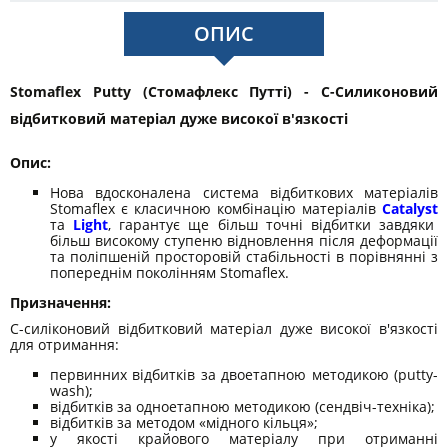
ОПИС
Stomaflex Putty (Стомафлекс Путті) - С-Силиконовий
відбитковий матеріал дуже високої в'язкості
Опис:
Нова вдосконалена система відбиткових матеріалів
Stomaflex є класичною комбінацію матеріалів
Catalyst
та
Light
, гарантує ще більш точні відбитки завдяки
більш високому ступеню відновлення після деформації
та поліпшеній просторовій стабільності в порівнянні з
попереднім поколінням Stomaflex.
Призначення:
C-силіконовий відбитковий матеріал дуже високої в'язкості
для отримання:
первинних відбитків за двоетапною методикою (putty-
wash);
відбитків за одноетапною методикою (сендвіч-техніка);
відбитків за методом «мідного кільця»;
у якості крайового матеріалу при отриманні