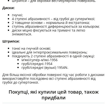
штрипси – для обробки вестибулярних поверхонь.
Диски:
гнучкі;
4 ступені абразивності – від грубої до суперм'якої;
2 товщини основи – нормальна й екстратонка;
ступінь абразивності диференціюється за кольором;
диски міцно фіксуються на тримачі та легко
знімаються.
Штрипси:
тонкі на гнучкій основі;
ідеальні для інтерпроксимальних поверхонь;
поєднують 2 ступені абразивності в одній смужці:
м'які/супер-м'які-1956
грубі/середні-1954
грубі/середні (вузькі) 1954N.
Для більш якісної обробки поверхні під час роботи з дисками
використовуйте послідовно всі ступені абразивності від
грубої до супертонкої.
Покупці, які купили цей товар, також
придбали