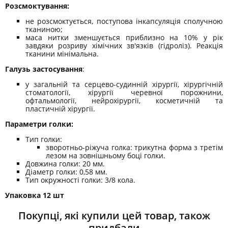
Розсмоктування:
не розсмоктується, поступова інкапсуляція сполучною
тканиною;
маса нитки зменшується приблизно на 10% у рік
завдяки розриву хімічних зв'язків (гідроліз). Реакція
тканини мінімальна.
Галузь застосування
:
у загальній та серцево-судинній хірургії, хірургічній
стоматології, хірургії черевної порожнини,
офтальмології, нейрохірургії, косметичній та
пластичній хірургії.
Параметри голки:
Тип голки:
зворотньо-ріжуча голка: трикутна форма з третім
лезом на зовнішньому боці голки.
Довжина голки: 20 мм.
Діаметр голки: 0,58 мм.
Тип окружності голки: 3/8 кола.
Упаковка 12 шт
Покупці, які купили цей товар, також
придбали