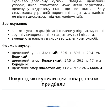
скронево-щелепному суглобі. Завдяки щелепним
упорам, лікар стоматолог може легко зафіксувати
щелепу у відкритому стані, що полегшить роботу
стоматолога у ротовій порожнині пацієнта, а пацієнт
не відчує дискомфорт під час маніпуляцій.
Застосування:
застосовуються для фіксації щелепи у відкритому стані;
зручні у використанні як пацієнтам, так і лікарям;
зменшують напругу в скронево-щелепному суглобі.
Форма випуску:
щелепний упор
Зелений
; 39,5 х 39,5 х 20,4 мм –
Великий;
щелепний упор
Блакитний
; 34,5 х 36,5 х 17 мм –
Середній;
щелепний упор
Фіолетовий
; 33 х 28 х 17 мм –
Малий
.
Покупці, які купили цей товар, також
придбали