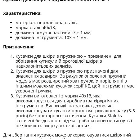
Характеристика:
матеріал: нержавіюча сталь;
марка сталі: 40х13;
довжина ріжучої частини: 7 ± 1 мм;
довжина інструмента: 103 ± 1 мм.
Призначення:
Кусачки для шкіри з пружиною – призначені для
обрізання кутикули й ороговілої шкіри з
навколонігтьових валиків.
Кусачки для шкіри з пружиною призначені для
видалення задирок. За рахунок оновленої пружини
модель має розширений хват ручок. У порівнянні з
іншими моделями кусачок серії КЕ, цей інструмент має
укорочені ручки.
Кусачки виготовлені з марки 40х13, яка
використовується для виробництва хірургічних
інструментів. Високоякісна заточка дозволяє
використовувати кусачки протягом тривалого часу (3-5
років) без повторного заточення. Кусачки Staleks
заточені бездоганно: під час роботи вони не тягнуть і
не чіпляють шкірку, яка зрізається.
Для зберігання кусачок може використовуватися шкіряний