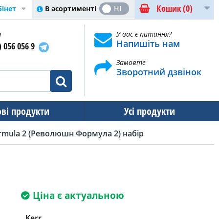
Кошик
(0)
ТАК
НІ
В асортименті
бінет
и
У вас є питання?
Напишіть нам
) 056 056 9
Замовте
Зворотний дзвінок
ові продукти
Усі продукти
ormula 2 (Революшн Формула 2) набір
Ціна є актуальною
Kerr