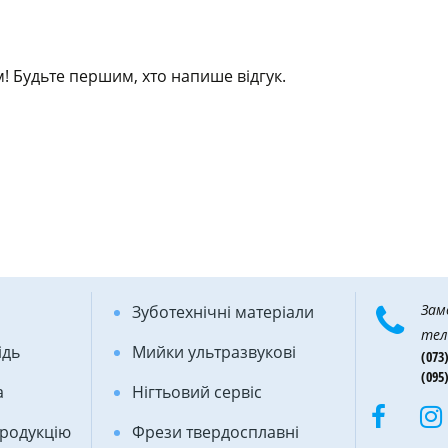
! Будьте першим, хто напише відгук.
Зам
Зуботехнічні матеріали
тел
ідь
Мийки ультразвукові
(073)
(095)
а
Нігтьовий сервіс
продукцію
Фрези твердосплавні