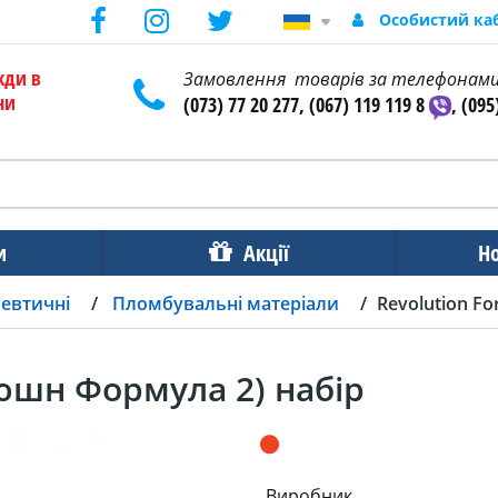
Особистий ка
жди в
Замовлення товарів за телефонам
ни
(073) 77 20 277, (067) 119 119 8
, (095
и
Акції
Н
певтичні
Пломбувальні матеріали
Revolution F
люшн Формула 2) набір
Виробник