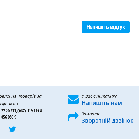
Напишіть відгук
овлення товарів за
У Вас є питання?
Напишіть нам
ефонами
 77 20 277,
(067) 119 119 8
Замовте
 056 056 9
Зворотній дзвінок