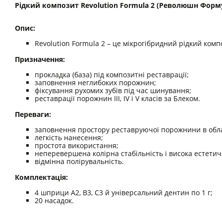
Рідкий композит Revolution Formula 2 (Революшн Форму
Опис:
Revolution Formula 2 – це мікрогібридний рідкий ком
Призначення:
прокладка (база) під композитні реставрації;
заповнення неглибоких порожнин;
фіксування рухомих зубів під час шинування;
реставрації порожнин III, IV і V класів за Блеком.
Переваги:
заповнення простору реставруючої порожнини в обла
легкість нанесення;
простота використання;
неперевершена колірна стабільність і висока естетич
відмінна полірувальність.
Комплектація:
4 шприци A2, B3, C3 й універсальний дентин по 1 г;
20 насадок.