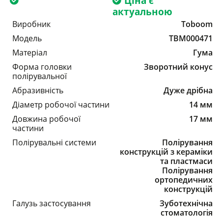
Ціна є
актуальною
Виробник
Toboom
Модель
TBM000471
Матеріал
Гума
Форма головки
Зворотний конус
полірувальної
Абразивність
Дуже дрібна
Діаметр робочої частини
14 мм
Довжина робочої
17 мм
частини
Полірувальні системи
Полірування
конструкцій з кераміки
та пластмаси
Полірування
ортопедичних
конструкцій
Галузь застосування
Зуботехнічна
стоматологія