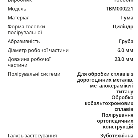
Модель
TBM000221
Матеріал
Гума
Форма головки
Циліндр
полірувальної
Абразивність
Груба
Діаметр робочої частини
6.0 мм
Довжина робочої
23.0 мм
частини
Полірувальні системи
Для обробки сплавів з
дорогоцінних металів,
металокераміки і
титану
Обробка
кобальтохромових
сплавів
Полірування
ортопедичних
конструкцій
Галузь застосування
Зуботехнічна