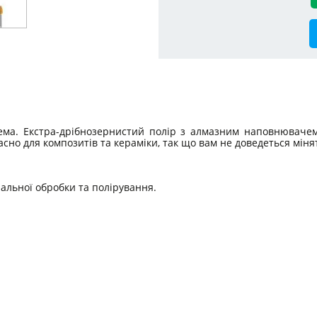
ема. Екстра-дрібнозернистий полір з алмазним наповнювачем
сно для композитів та кераміки, так що вам не доведеться мінят
альної обробки та полірування.