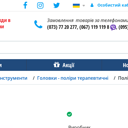
Особистий ка
жди в
Замовлення товарів за телефонам
ни
(073) 77 20 277, (067) 119 119 8
, (095
и
Акції
Н
інструменти
Головки - поліри терапевтичні
Пол
Виробник