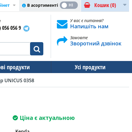
Кошик
(0)
ТАК
НІ
В асортименті
бінет
и
У вас є питання?
Напишіть нам
) 056 056 9
Замовте
Зворотний дзвінок
ові продукти
Усі продукти
ір UNICUS 0358
Ціна є актуальною
Kenda