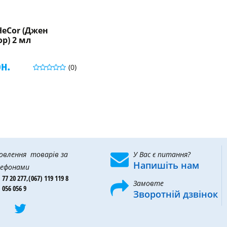
HeCor (Джен
р) 2 мл
рн.
(0)
овлення товарів за
У Вас є питання?
Напишіть нам
ефонами
 77 20 277,
(067) 119 119 8
Замовте
 056 056 9
Зворотній дзвінок