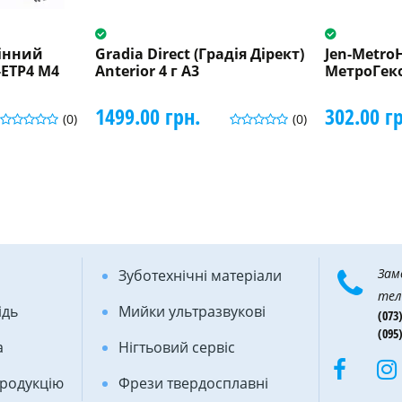
інний
Gradia Direct (Градія Дірект)
Jen-Metro
-ETP4 M4
Anterior 4 г A3
МетроГеко
1499.00 грн.
302.00 г
(0)
(0)
Зам
Зуботехнічні матеріали
тел
ідь
Мийки ультразвукові
(073)
(095)
а
Нігтьовий сервіс
продукцію
Фрези твердосплавні