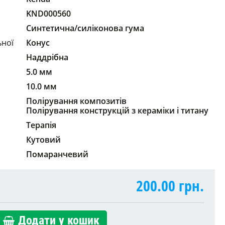
KND000560
Синтетична/силіконова гума
ьної
Конус
Наддрібна
5.0 мм
10.0 мм
Полірування композитів
Полірування конструкцій з кераміки і титану
Терапія
Кутовий
Помаранчевий
200.00
грн.
Додати у кошик