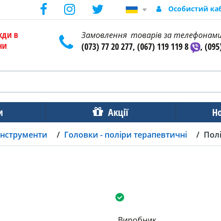
Особистий ка
жди в
Замовлення товарів за телефонам
ни
(073) 77 20 277, (067) 119 119 8
, (095
и
Акції
Н
інструменти
Головки - поліри терапевтичні
Пол
Виробник