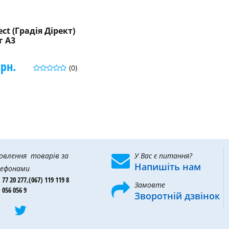
ect (Градія Дірект)
г A3
грн.
(0)
овлення товарів за
У Вас є питання?
Напишіть нам
ефонами
 77 20 277,
(067) 119 119 8
Замовте
 056 056 9
Зворотній дзвінок