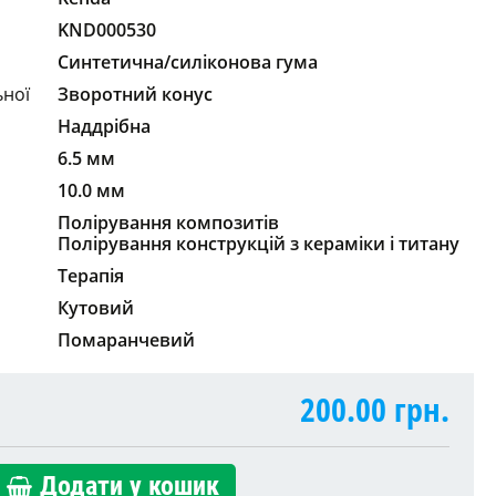
KND000530
Синтетична/силіконова гума
ьної
Зворотний конус
Наддрібна
6.5 мм
10.0 мм
Полірування композитів
Полірування конструкцій з кераміки і титану
Терапія
Кутовий
Помаранчевий
200.00
грн.
Додати у кошик