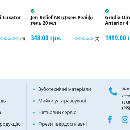
 Luxator
Jen-Relief AB (Джен-Реліф)
Gradia Dir
гель 20 мл
Anterior 4 
348.00 грн.
1499.00 
(0)
(0)
Зам
Зуботехнічні матеріали
тел
ідь
Мийки ультразвукові
(073)
(095)
а
Нігтьовий сервіс
продукцію
Фрези твердосплавні