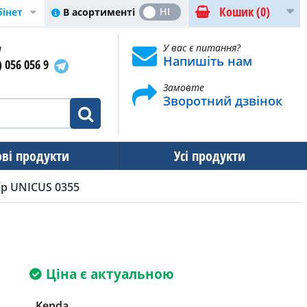
Кошик
(0)
ТАК
НІ
В асортименті
бінет
и
У вас є питання?
Напишіть нам
) 056 056 9
Замовте
Зворотний дзвінок
ові продукти
Усі продукти
ір UNICUS 0355
Ціна є актуальною
Kenda