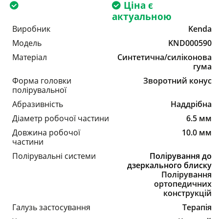
Ціна є
актуальною
Виробник
Kenda
Модель
KND000590
Матеріал
Синтетична/силіконова
гума
Форма головки
Зворотний конус
полірувальної
Абразивність
Наддрібна
Діаметр робочої частини
6.5 мм
Довжина робочої
10.0 мм
частини
Полірувальні системи
Полірування до
дзеркального блиску
Полірування
ортопедичних
конструкцій
Галузь застосування
Терапія