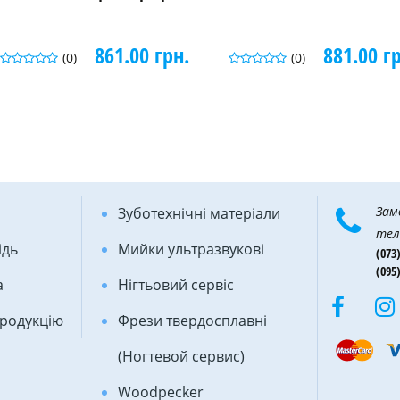
861.00 грн.
881.00 г
(0)
(0)
Зам
Зуботехнічні матеріали
тел
ідь
Мийки ультразвукові
(073)
(095)
а
Нігтьовий сервіс
продукцію
Фрези твердосплавні
(Ногтевой сервис)
Woodpecker