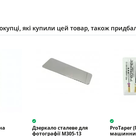
окупці, які купили цей товар, також придба
на
Дзеркало сталеве для
ProTaper 
фотографії M305-13
машинни