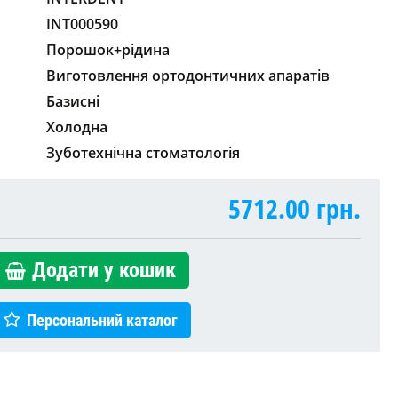
INT000590
Порошок+рідина
Виготовлення ортодонтичних апаратів
Базисні
Холодна
Зуботехнічна стоматологія
5712.00
грн.
Додати у кошик
Персональний каталог