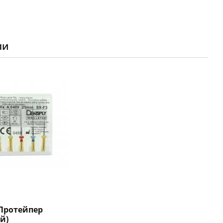
ли
(Протейпер
й)