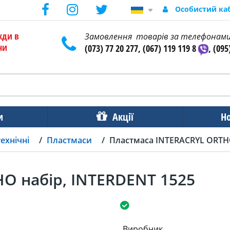
Особистий ка
жди в
Замовлення товарів за телефонам
ни
(073) 77 20 277, (067) 119 119 8
, (095
и
Акції
Н
ехнічні
Пластмаси
Пластмаса INTERACRYL ORTHO
O набір, INTERDENT 1525
Виробник