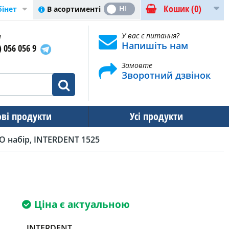
Кошик
(0)
ТАК
НІ
В асортименті
бінет
и
У вас є питання?
Напишіть нам
) 056 056 9
Замовте
Зворотний дзвінок
ові продукти
Усі продукти
 набір, INTERDENT 1525
Ціна є актуальною
INTERDENT