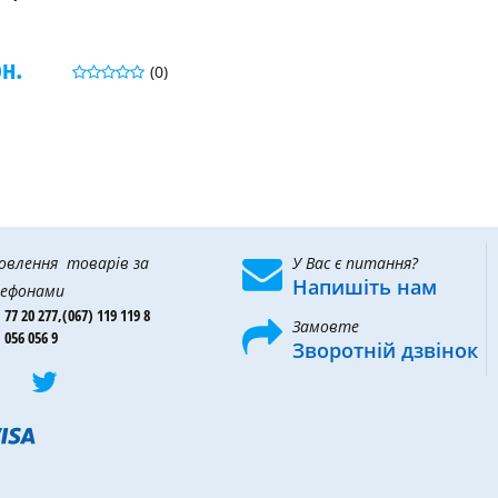
рн.
(0)
овлення товарів за
У Вас є питання?
Напишіть нам
ефонами
 77 20 277,
(067) 119 119 8
Замовте
 056 056 9
Зворотній дзвінок