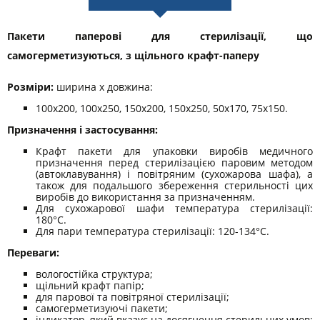
Пакети паперові для стерилізації, що
самогерметизуються, з щільного крафт-паперу
Розміри:
ширина х довжина:
100x200, 100x250, 150x200, 150x250, 50x170, 75x150.
Призначення і застосування:
Крафт пакети для упаковки виробів медичного
призначення перед стерилізацією паровим методом
(автоклавування) і повітряним (сухожарова шафа), а
також для подальшого збереження стерильності цих
виробів до використання за призначенням.
Для сухожарової шафи температура стерилізації:
180°С.
Для пари температура стерилізації: 120-134°С.
Переваги:
вологостійка структура;
щільний крафт папір;
для парової та повітряної стерилізації;
самогерметизуючі пакети;
індикатор, який вказує на досягнення стерильних умов;