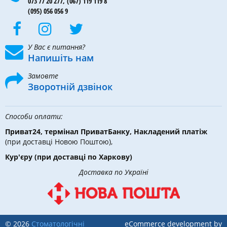
073 77 20 277,
(067) 119 119 8
(095) 056 056 9
У Вас є питання?
Напишіть нам
Замовте
Зворотній дзвінок
Способи оплати:
Приват24, термінал ПриватБанку, Накладений платіж
(при доставці Новою Поштою),
Кур'єру
(при доставці по Харкову)
Доставка по Україні
© 2026
Стоматологічні
eCommerce development by