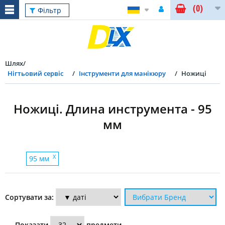
(0)
Скинути
Фільтр
Шлях
Нігтьовий сервіс
Інструменти для манікюру
Ножиці
Ножиці. Длина инструмента - 95
мм
Фільтр
X
95 мм
Застосування
Сортувати за:
ножиць
Показати
предмети