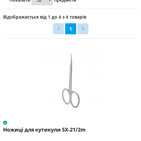
Для
кутикули
(4)
Відображається від 1 до 4 з 4 товарів
Длина
1
инструмента
95
мм
(4)
100
мм
(3)
101
мм
(1)
102
Ножиці для кутикули SX-21/2m
мм
(6)