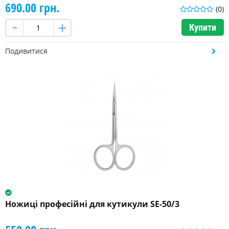
690.00 грн.
(0)
104
Купити
мм
(4)
Подивитися
більше
Ножиці професійні для кутикули SE-50/3