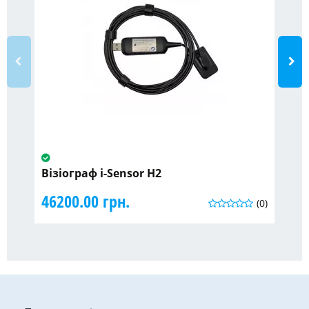
Візіограф i-Sensor H2
Кл
по
46200.00 грн.
(0)
25