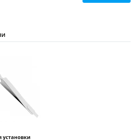
ли
я установки