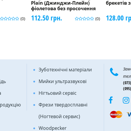
Plain (Джинджи-Плейн)
брекетів 
фіолетова без просочення
112.50 грн.
128.00 г
(0)
(0)
Зам
Зуботехнічні матеріали
тел
ідь
Мийки ультразвукові
(073)
(095)
а
Нігтьовий сервіс
продукцію
Фрези твердосплавні
(Ногтевой сервис)
Woodpecker