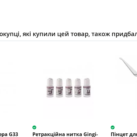
окупці, які купили цей товар, також придба
ера G33
Ретракційна нитка Gingi-
Пінцет дл