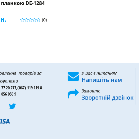
з планкою DE-1284
рн.
(0)
овлення товарів за
У Вас є питання?
Напишіть нам
ефонами
 77 20 277,
(067) 119 119 8
Замовте
 056 056 9
Зворотній дзвінок