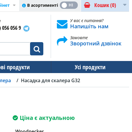
Кошик
(0)
ТАК
НІ
В асортименті
бінет
и
У вас є питання?
Напишіть нам
) 056 056 9
Замовте
Зворотний дзвінок
ові продукти
Усі продукти
алера
Насадка для скалера G32
Ціна є актуальною
Woodpecker