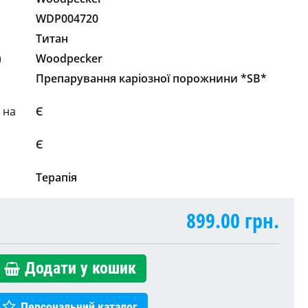
WDP004720
Титан
)
Woodpecker
Препарування каріозної порожнини *SB*
 на
Є
Є
Терапія
899.00
грн.
Додати у кошик
Персональний каталог