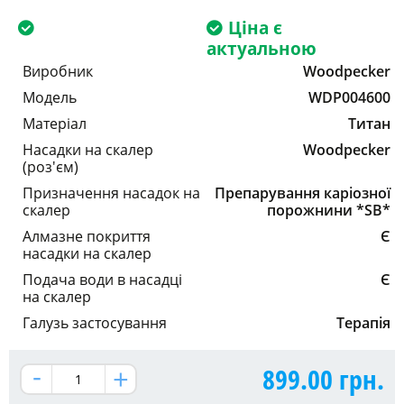
Ціна є
актуальною
Виробник
Woodpecker
Модель
WDP004600
Матеріал
Титан
Насадки на скалер
Woodpecker
(роз'єм)
Призначення насадок на
Препарування каріозної
скалер
порожнини *SB*
Алмазне покриття
Є
насадки на скалер
Подача води в насадці
Є
на скалер
Галузь застосування
Терапія
899.00
грн.