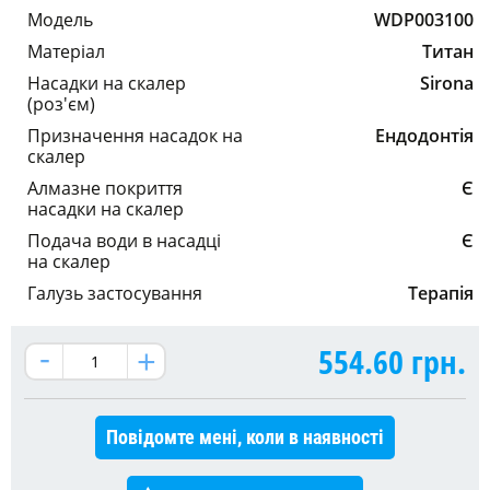
Модель
WDP003100
Матеріал
Титан
Насадки на скалер
Sirona
(роз'єм)
Призначення насадок на
Ендодонтія
скалер
Алмазне покриття
Є
насадки на скалер
Подача води в насадці
Є
на скалер
Галузь застосування
Терапія
554.60
грн.
Повідомте мені, коли в наявності