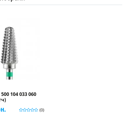
500 104 033 060
тч)
рн.
(0)