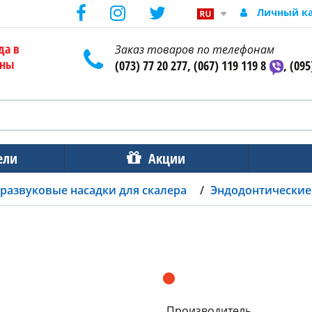
Личный к
да в
Заказ товаров по телефонам
ены
(073) 77 20 277, (067) 119 119 8
, (095
ели
Акции
развуковые насадки для скалера
Эндодонтические 
Производитель