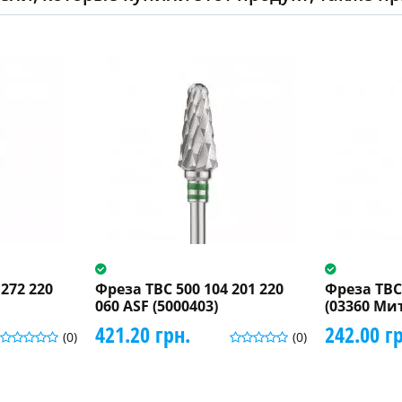
272 220
Фреза ТВС 500 104 201 220
Фреза ТВС 
060 ASF (5000403)
(03360 Ми
421.20 грн.
242.00 г
(0)
(0)