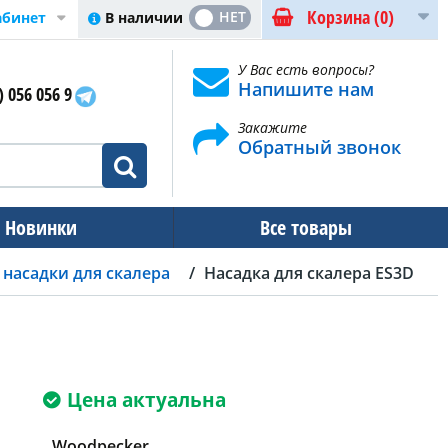
Корзина
(0)
ДА
НЕТ
В наличии
абинет
У Вас есть вопросы?
Напишите нам
) 056 056 9
Закажите
Обратный звонок
Новинки
Все товары
насадки для скалера
Насадка для скалера ES3D
Цена актуальна
Woodpecker