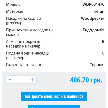
Модель
WDP001470
Матеріал
Титан
Насадки на скалер
Woodpecker
(роз'єм)
Призначення насадок на
Ендодонтія
скалер
Алмазне покриття
Є
насадки на скалер
Подача води в насадці
Є
на скалер
Галузь застосування
Терапія
406.70
грн.
Повідомте мені, коли в наявності