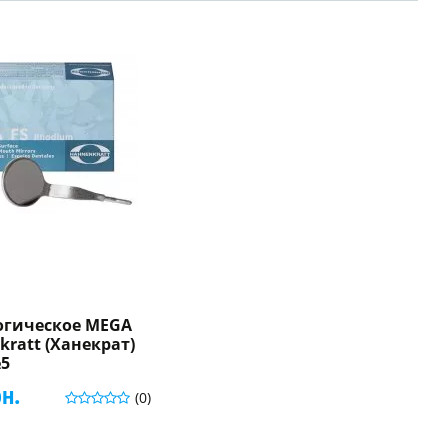
огическое MEGA
kratt (Ханекрат)
№5
рн.
(0)