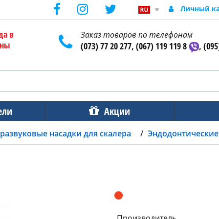
Личный к
да в
Заказ товаров по телефонам
ены
(073) 77 20 277, (067) 119 119 8
, (095
ели
Акции
развуковые насадки для скалера
Эндодонтические 
Производитель