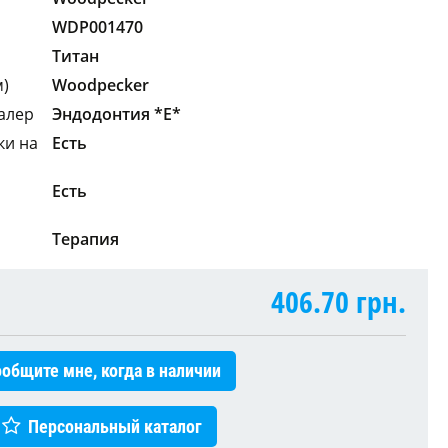
WDP001470
Титан
м)
Woodpecker
алер
Эндодонтия *E*
ки на
Есть
Есть
Терапия
406.70
грн.
общите мне, когда в наличии
Персональный каталог