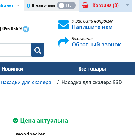
Корзина
(0)
ДА
НЕТ
В наличии
абинет
У Вас есть вопросы?
Напишите нам
) 056 056 9
Закажите
Обратный звонок
Новинки
Все товары
насадки для скалера
Насадка для скалера E3D
Цена актуальна
Woodpecker