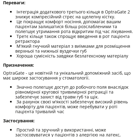
Переваги:
Інтеграція додаткового третього кільця в OptraGate 2
знижує компресійний стрес на щелепну кістку.
Це покращує комфорт носіння, допомагає вашим
пацієнтам залишатися більш розслабленими та
полегшує утримання рота відкритим під час лікування.
Третє кільце також спрощує введення в рот пацієнта
ретрактора
М'який гнучкий матеріал з виїмками для розміщення
верхньої та нижньої вуздечки губ
Хороша сумісність завдяки безлатексному матеріалу
Призначення:
OptraGate - це новітній та унікальний допоміжний засіб, що
має широке застосування у стоматології.
Значно полегшує доступ до робочого поля внаслідок
рівномірної кругової тривимірної ретракції та
забезпечує захист від травм губ та щік.
За рахунок своєї м'якості забезпечує високий рівень
комфорту для пацієнтів, може перебувати у роті
пацієнта тривалий час
Застосування:
Простий та зручний у використанні, може
застосовуватися у пацієнтів з алергією на латекс,