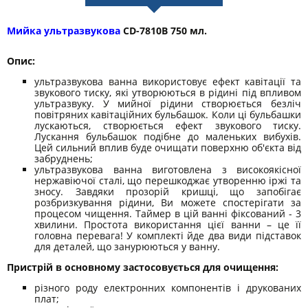
Мийка ультразвукова
СD-7810B 750 мл.
Опис:
ультразвукова ванна використовує ефект кавітації та
звукового тиску, які утворюються в рідині під впливом
ультразвуку. У мийної рідини створюється безліч
повітряних кавітаційних бульбашок. Коли ці бульбашки
лускаються, створюється ефект звукового тиску.
Лускання бульбашок подібне до маленьких вибухів.
Цей сильний вплив буде очищати поверхню об'єкта від
забруднень;
ультразвукова ванна виготовлена з високоякісної
нержавіючої сталі, що перешкоджає утворенню іржі та
зносу. Завдяки прозорій кришці, що запобігає
розбризкування рідини, Ви можете спостерігати за
процесом чищення. Таймер в цій ванні фіксований - 3
хвилини. Простота використання цієї ванни – це її
головна перевага! У комплекті йде два види підставок
для деталей, що занурюються у ванну.
Пристрій в основному застосовується для очищення:
різного роду електронних компонентів і друкованих
плат;