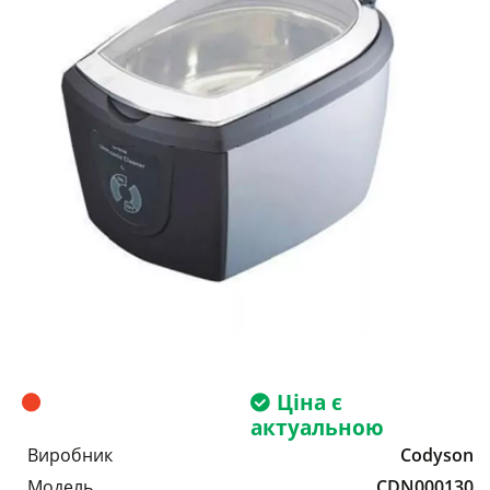
Ціна є
актуальною
Виробник
Codyson
Модель
CDN000130