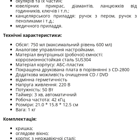
окулярів та їх частин;
ювелірних прикрас, діамантів, ланцюжків від
годинників, ключів і т.п.;
канцелярського приладдя: ручок з пером, ручок з
пензликами і т.д.;
медичного приладдя.
Технічні характеристики:
Обсяг: 750 мл (максимальний рівень 600 мл)
Аналогове управління настройками.
Матеріал внутрішньої (робочої) ємності:
коррозионностойкая сталь SUS304
Матеріал корпусу: АБС-пластик
Покращена друкована плата в порівнянні з CD-2800
Додаткова можливість очищення CD / DVD
відмінна герметичність
Напруга живлення: 220 В
Потужність: 50 Вт
Таймер: 3 хв, автоматичний
Робоча частота: 42 кГц
Розміри: 21.0 * 15.8 * 12.5 см
Вага: 1 кг
Комплектація:
кришка;
оглядове вікно;
корпус з нержавіючої сталі;